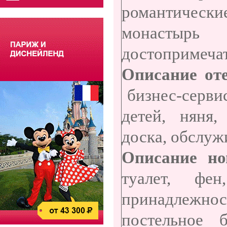
романтические
монастырь
достопримечат
Описание оте
бизнес-серви
детей, няня,
доска, обслуж
Описание но
туалет, фе
принадлежно
постельное б