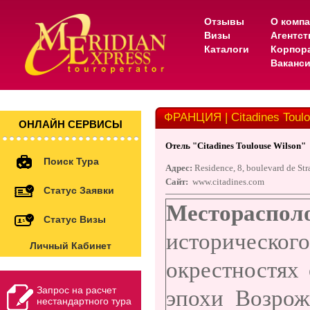
Отзывы
О комп
Визы
Агентс
Каталоги
Корпор
Ваканс
ФРАНЦИЯ | Citadines Toulo
ОНЛАЙН СЕРВИСЫ
Отель "
Citadines Toulouse Wilson"
Поиск Тура
Адрес:
Residence, 8, boulevard de St
Сайт:
www.citadines.com
Статус Заявки
Местораспол
Статус Визы
историческо
Личный Кабинет
окрестностях
Запрос на расчет
эпохи Возрож
нестандартного тура