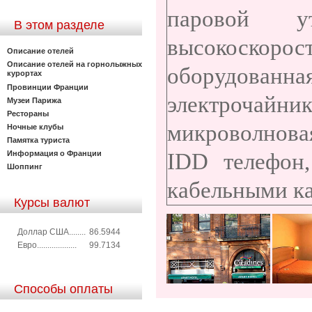
паровой у
В этом разделе
высокоскорос
Описание отелей
Описание отелей на горнолыжных
оборудованна
курортах
Провинции Франции
электрочайни
Музеи Парижа
Рестораны
микроволновая
Ночные клубы
Памятка туриста
Информация о Франции
IDD телефон,
Шоппинг
кабельными к
Курсы валют
Доллар США........
86.5944
Евро...................
99.7134
Способы оплаты