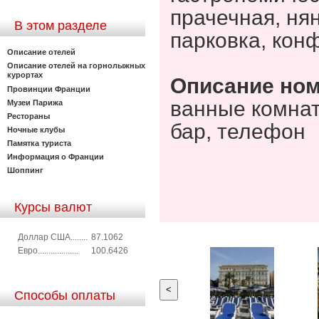
прачечная, ня
В этом разделе
парковка, кон
Описание отелей
Описание отелей на горнолыжных
курортах
Описание но
Провинции Франции
ванные комнат
Музеи Парижа
Рестораны
бар, телефон
Ночные клубы
Памятка туриста
Информация о Франции
Шоппинг
Курсы валют
Доллар США........
87.1062
Евро...................
100.6426
<
Способы оплаты