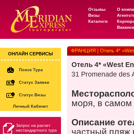
Отзывы
О комп
Визы
Агентс
Каталоги
Корпор
Ваканс
ФРАНЦИЯ | Отель 4* «Wes
ОНЛАЙН СЕРВИСЫ
Отель 4* «West E
Поиск Тура
31 Promenade des 
Статус Заявки
Местораспол
Статус Визы
моря, в самом
Личный Кабинет
Описание оте
Запрос на расчет
частный пляж 
нестандартного тура