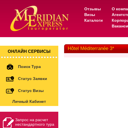
Отзывы
О комп
Визы
Агентс
Каталоги
Корпор
Ваканс
Hôtel Méditerranée 3*
ОНЛАЙН СЕРВИСЫ
Поиск Тура
Статус Заявки
Статус Визы
Личный Кабинет
Запрос на расчет
нестандартного тура