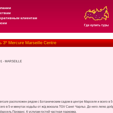
мпании
тствам
оративным клиентам
нсии
Где купить туры
3* Mercure Marseille Centre
1 - MARSEILLE
rcure расположен рядом с Ботаническим садом в центре Марселя и всего в 5
всего в 5-и минутах ходьбы от ж/д вокзала TGV Санкт Чарльз. До него легко д
Марсель Прованс. К услугам гостей частная парковка.