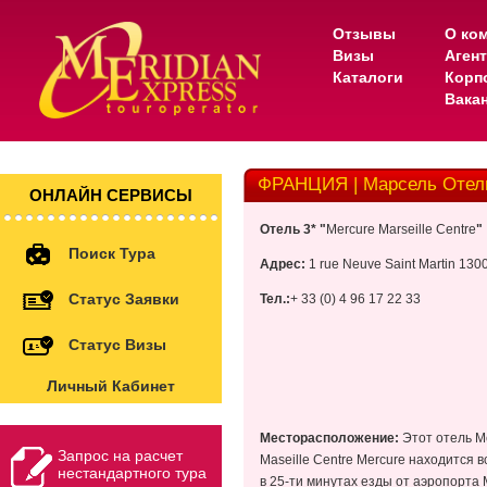
Отзывы
О ко
Визы
Аген
Каталоги
Корп
Вака
ФРАНЦИЯ | Марсель Отель 
ОНЛАЙН СЕРВИСЫ
Отель
3* "
Mercure Marseille Centre
"
Поиск Тура
Адрес
:
1 rue Neuve Saint Martin
1300
Статус Заявки
Тел
.:
+ 33 (0) 4 96 17 22 33
Статус Визы
Личный Кабинет
Месторасположение:
Этот отель Me
Запрос на расчет
Maseille Centre Mercure находится 
нестандартного тура
в 25-ти минутах езды от аэропорта 