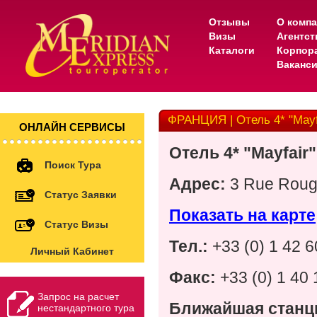
Отзывы
О комп
Визы
Агентс
Каталоги
Корпор
Ваканс
ФРАНЦИЯ | Отель 4* "Mayf
ОНЛАЙН СЕРВИСЫ
Отель 4* "Mayfair"
Поиск Тура
Адрес:
3 Rue Roug
Статус Заявки
Показать на карте
Статус Визы
Тел.:
+33 (0) 1 42 6
Личный Кабинет
Факс:
+33 (0) 1 40 
Запрос на расчет
Ближайшая станц
нестандартного тура