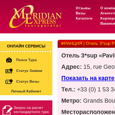
Отзывы
О комп
Визы
Агентс
Каталоги
Корпор
Ваканс
ФРАНЦИЯ | Отель 3*sup Pa
ОНЛАЙН СЕРВИСЫ
Отель
3*sup «Pavi
Поиск Тура
Адрес
:
15, rue Geo
Статус Заявки
Показать на карте
Статус Визы
Тел
.:
+33 (0) 1 53 3
Личный Кабинет
Метро:
Grands Bou
Запрос на расчет
Месторасположен
нестандартного тура