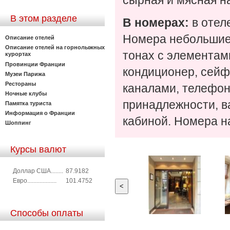
сырная и мясная на
В этом разделе
В номерах:
в отел
Номера небольшие
Описание отелей
Описание отелей на горнолыжных
тонах с элементам
курортах
Провинции Франции
кондиционер, сейф
Музеи Парижа
Рестораны
каналами, телефон
Ночные клубы
принадлежности, в
Памятка туриста
Информация о Франции
кабиной. Номера н
Шоппинг
Курсы валют
Доллар США........
87.9182
Евро...................
101.4752
<
Способы оплаты