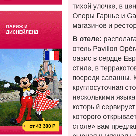
тихой улочке, в це
Оперы Гарнье и Gal
магазинов и ресто
В отеле:
располага
отель Pavillon Opé
оазис в сердце Ев
стиле, в терракото
посреди саванны. 
круглосуточная сто
несколькими языкам
который сервируетс
которого открывае
столе» вам предлаг