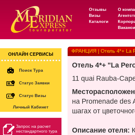
Отзывы
О комп
Визы
Агентс
Каталоги
Корпор
Ваканс
ФРАНЦИЯ | Отель 4*+ La 
ОНЛАЙН СЕРВИСЫ
Отель
4*+ "La Per
Поиск Тура
11 quai Rauba-Cap
Статус Заявки
Месторасположен
Статус Визы
на Promenade des A
Личный Кабинет
шагах от цветочно
Запрос на расчет
Описание отеля:
нестандартного тура