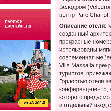
Велодром (Velodrom
центр Parc Chanot.
Описание отеля:
V
созданный архитект
прекрасные номера
использованы мягк
современная мебел
Villa Massalia пре
туристов, приезжа
Гордостью отеля я
конференц-центр, 
которого предусмо
и отдельный вход с