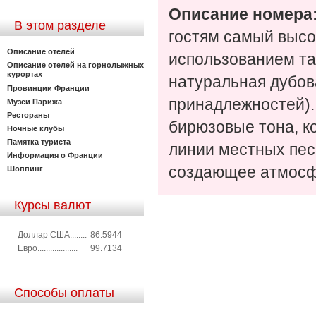
Описание номера
В этом разделе
гостям самый высо
Описание отелей
использованием та
Описание отелей на горнолыжных
курортах
натуральная дубов
Провинции Франции
принадлежностей).
Музеи Парижа
Рестораны
бирюзовые тона, к
Ночные клубы
Памятка туриста
линии местных пес
Информация о Франции
создающее атмосф
Шоппинг
Курсы валют
Доллар США........
86.5944
Евро...................
99.7134
Способы оплаты