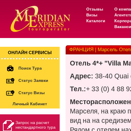
Отзывы
О комп
Визы
Агентс
Каталоги
Корпор
Ваканс
ФРАНЦИЯ | Марсель Отель 
ОНЛАЙН СЕРВИСЫ
Отель
4*+ "
Villa M
Поиск Тура
Адрес
:
38-40 Quai 
Статус Заявки
Тел
.:
+ 33 (0) 4 88 
Статус Визы
Месторасположен
Личный Кабинет
Марселя, на краю 
вид на на средизе
Запрос на расчет
нестандартного тура
Рядом с отелем на