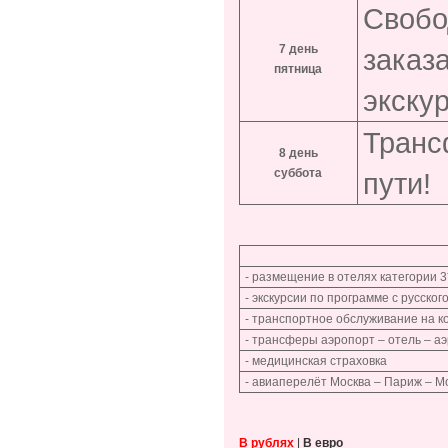
Свобо
7 день
заказ
пятница
экску
Транс
8 день
суббота
пути!
- размещение в отелях категории 
- экскурсии по программе с русско
- транспортное обслуживание на 
- трансферы аэропорт – отель – а
- медицинская страховка
- авиаперелёт Москва – Париж – Мо
В рублях
|
В евро