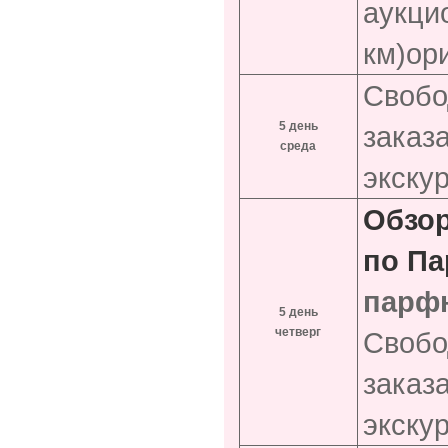
аукци
км)
ор
Свобо
5 день
заказ
среда
экску
Обзор
по Па
парф
5 день
четверг
Свобо
заказ
экску