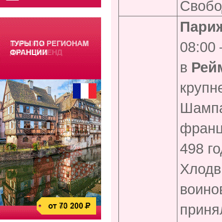
Свобо
Париж
08:00
в
Рейм
крупн
Шампа
франц
498 г
Хлодв
воинов
приня