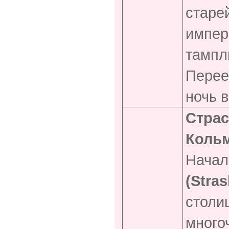
старе
импер
тампл
Перее
ночь в
Страс
Коль
Начал
(Stra
столи
много