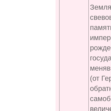
Земля
свевов
памят
импер
рожде
госуд
меняв
(от Г
обрат
самоб
велич