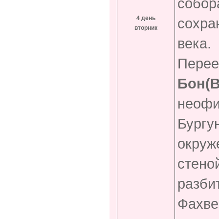
собор
4 день
сохра
вторник
века.
Перее
Бон
(
неофи
Бургу
окруж
стено
разби
Фахве