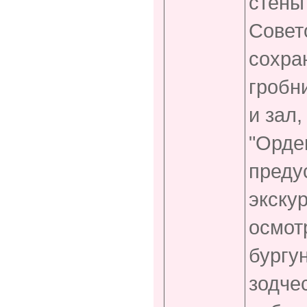
стены
Совет
сохран
гробн
и зал
"Орде
преду
экскур
осмот
бургу
зодче