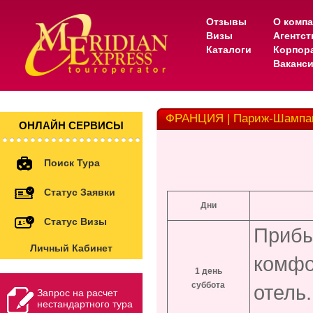
Отзывы
О комп
Визы
Агентс
Каталоги
Корпор
Ваканс
ФРАНЦИЯ | Париж-Шампан
ОНЛАЙН СЕРВИСЫ
Поиск Тура
Статус Заявки
Дни
Статус Визы
Прибы
Личный Кабинет
комфо
1 день
суббота
отель
Запрос на расчет
нестандартного тура