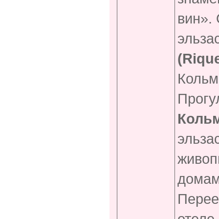
вин».
эльза
(Riqu
Коль
Прогу
Коль
эльза
живоп
домам
Перее
отеле.