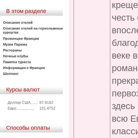
креще
В этом разделе
честь
Описание отелей
впосл
Описание отелей на горнолыжных
курортах
Провинции Франции
благо
Музеи Парижа
Рестораны
веке 
Ночные клубы
Памятка туриста
роман
Информация о Франции
Шоппинг
прекр
Курсы валют
перво
Доллар США........
87.9182
здесь
Евро...................
101.4752
всю Е
Способы оплаты
класс