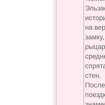
Эльза
истор
на ве
замку
рыцар
средн
спрят
стен.
После
поезд
знаме