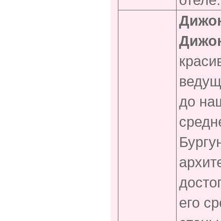
Дижон
Дижо
краси
ведущ
до на
средн
Бургу
архит
досто
его с