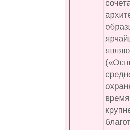
сочет
архит
образ
ярчай
являю
(«Осп
средн
охран
время
крупн
благо