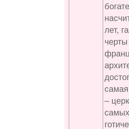
богат
насчи
лет, г
черты
франц
архит
досто
самая
– церк
самых
готич