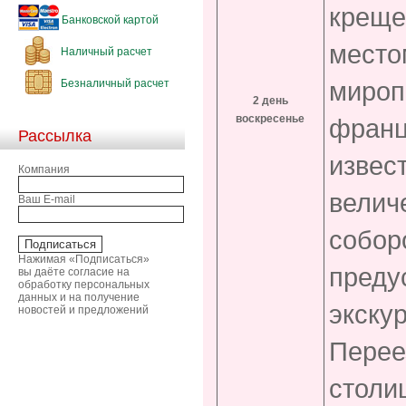
креще
Банковской картой
место
Наличный расчет
мироп
Безналичный расчет
2 день
воскресенье
франц
Рассылка
извес
Компания
велич
Ваш E-mail
собор
Нажимая «Подписаться»
преду
вы даёте согласие на
обработку персональных
данных и на получение
экску
новостей и предложений
Перее
столи