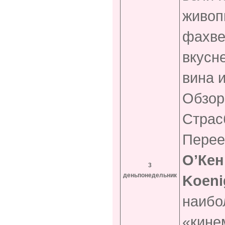
живоп
фахве
вкусн
вина 
Обзор
Страс
Перее
О’Кен
3
день
понедельник
Koeni
наибо
«кине