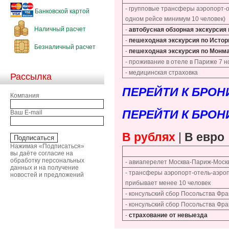
- групповые трансферы аэропорт-о
Банковской картой
одном рейсе минимум 10 человек)
Наличный расчет
-
автобусная обзорная экскурсия
-
пешеходная экскурсия по Истор
Безналичный расчет
-
пешеходная экскурсия по Монм
- проживание в отеле в Париже 7 н
- медицинская страховка
Рассылка
ПЕРЕЙТИ К БРОН
Компания
ПЕРЕЙТИ К БРОН
Ваш E-mail
В рублях
|
В евро
Нажимая «Подписаться»
вы даёте согласие на
обработку персональных
- авиаперелет Москва-Париж-Моск
данных и на получение
- трансферы аэропорт-отель-аэроп
новостей и предложений
прибывает менее 10 человек
- консульский сбор Посольства Фра
- консульский сбор Посольства Фр
-
страхование от невыезда