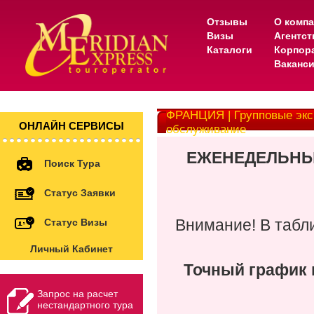
Отзывы
О комп
Визы
Агентс
Каталоги
Корпор
Ваканс
ФРАНЦИЯ | Групповые экс
ОНЛАЙН СЕРВИСЫ
обслуживание
ЕЖЕНЕДЕЛЬНЫ
Поиск Тура
Статус Заявки
Статус Визы
Внимание! В табл
Личный Кабинет
Точный график 
Запрос на расчет
нестандартного тура