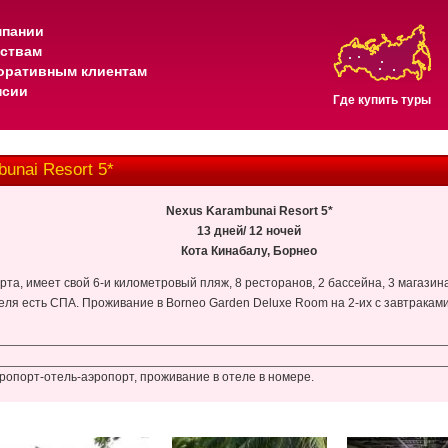
мпании
тствам
оративным клиентам
нсии
Где купить туры
nai Resort 5*
Nexus Karambunai Resort 5*
13 дней/ 12 ночей
Кота Кинабалу, Борнео
рта, имеет свой 6-и километровый пляж, 8 ресторанов, 2 бассейна, 3 магазин
еля есть СПА. Проживание в Borneo Garden Deluxe Room на 2-их с завтраками
эропорт-отель-аэропорт, проживание в отеле в номере.