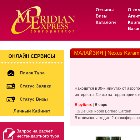
Отзывы
О ко
Визы
Аген
Каталоги
Корп
Вака
МАЛАЙЗИЯ | Nexus Karambu
ОНЛАЙН СЕРВИСЫ
Поиск Тура
Статус Заявки
Находится в 30-и минутах от аэропо
интернета. Так же на территории от
Статус Визы
В рублях
|
В евро
Личный Кабинет
½ Deluxe Room Borneo Garden
В стоимость входит: 2 трансфера а
Запрос на расчет
нестандартного тура