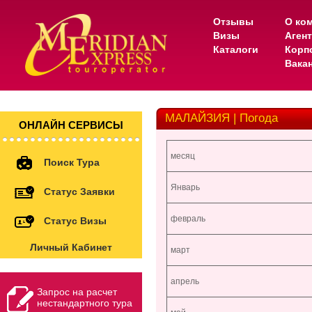
Отзывы
О ко
Визы
Аген
Каталоги
Корп
Вака
МАЛАЙЗИЯ | Погода
ОНЛАЙН СЕРВИСЫ
месяц
Поиск Тура
Январь
Статус Заявки
февраль
Статус Визы
Личный Кабинет
март
апрель
Запрос на расчет
нестандартного тура