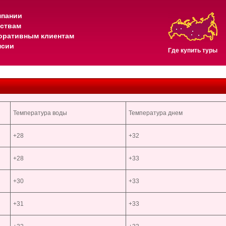
мпании
тствам
оративным клиентам
нсии
Где купить туры
Температура воды
Температура днем
+28
+32
+28
+33
+30
+33
+31
+33