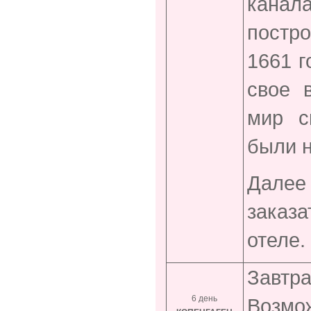
канал
постр
1661 г
свое 
мир с
были н
Далее
заказа
отеле.
Завтра
6 день
Возмо