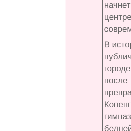
начне
центр
совре
В исто
публи
город
после
превр
Копен
гимназ
бедне