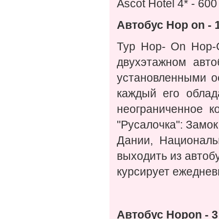
Ascot Hotel 4* - 60
Автобус Hop on - 1
Тур Hop- On Hop-O
двухэтажном авто
установленными о
каждый его облад
неограниченное к
"Русалочка": Замок
Дании, Националь
выходить из автобу
курсирует ежеднев
Автобус
Hop
on
- 3