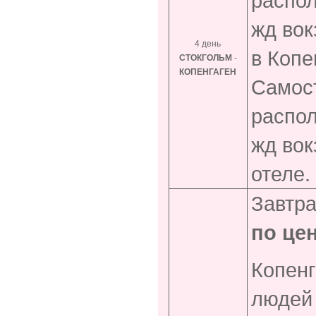
распол
жд вок
4 день
в Копе
СТОКГОЛЬМ
-
КОПЕНГАГЕН
Самост
распол
жд вок
отеле.
Завтр
по це
Копен
людей