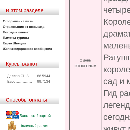
четыре
В этом разделе
Короле
Оформление визы
Страхование от невыезда
драмат
Погода и климат
Памятка туриста
малень
Карта Швеции
Железнодорожное сообщение
Ратуш
2 день
Курсы валют
СТОКГОЛЬМ
короле
Доллар США........
86.5944
сад и 
Евро...................
99.7134
Гид ра
Способы оплаты
легенд
сегодн
Банковской картой
Наличный расчет
живут 