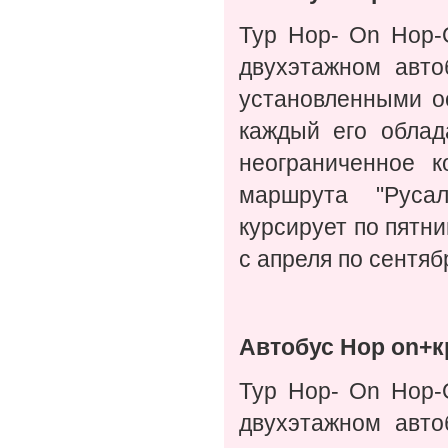
Тур Hop- On Hop-O
двухэтажном авто
установленными о
каждый его облад
неограниченное к
маршрута "Русал
курсирует по пятни
с апреля по сентяб
Автобус Hop on+кр
Тур Hop- On Hop-O
двухэтажном авто