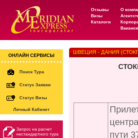
Отзывы
О комп
Визы
Агентс
Каталоги
Корпор
Ваканс
ШВЕЦИЯ - ДАНИЯ (СТОКГ
ОНЛАЙН СЕРВИСЫ
СТОК
Поиск Тура
Статус Заявки
Статус Визы
Прилет
Личный Кабинет
центра
Запрос на расчет
пути 3
нестандартного тура