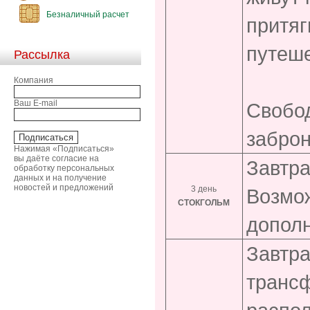
Безналичный расчет
притяг
путеше
Рассылка
Компания
Ваш E-mail
Свобо
заброн
Нажимая «Подписаться»
вы даёте согласие на
Завтра
обработку персональных
данных и на получение
новостей и предложений
3 день
Возмо
СТОКГОЛЬМ
дополн
Завтра
трансф