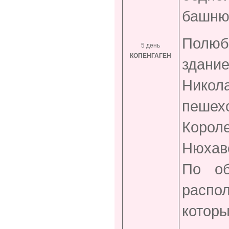
башню,
Полюб
5 день
КОПЕНГАГЕН
здание
Никола
пешех
Коро
Нюхаве
По об
распо
котор