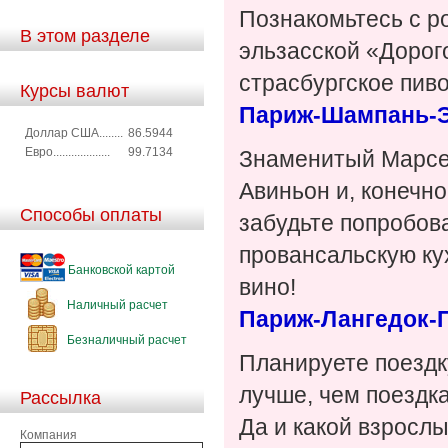
Познакомьтесь с р
В этом разделе
эльзасской «Дорог
страсбургское пив
Курсы валют
Париж-Шампань-Э
Доллар США........
86.5944
Евро...................
99.7134
Знаменитый Марсе
Авиньон и, конечн
Способы оплаты
забудьте попробов
провансальскую кух
Банковской картой
вино!
Наличный расчет
Париж-Лангедок-
Безналичный расчет
Планируете поездк
лучше, чем поездк
Рассылка
Да и какой взрослы
Компания