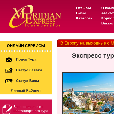
Отзывы
О комп
Визы
Агентс
Каталоги
Корпо
Вакан
В Европу на выходные с 
ОНЛАЙН СЕРВИСЫ
Экспресс ту
Поиск Тура
Статус Заявки
Статус Визы
Личный Кабинет
Запрос на расчет
нестандартного тура