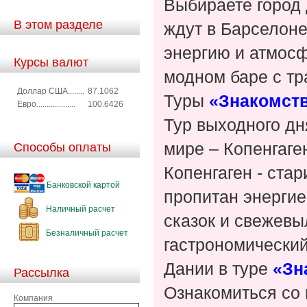
Выбираете город
В этом разделе
ждут в Барселоне
энергию и атмосф
Курсы валют
модном баре с тр
Доллар США........
87.1062
Туры
«Знакомств
Евро...................
100.6426
Тур выходного дн
мире – Копенгаген
Способы оплаты
Копенгаген - ста
Банковской картой
пропитан энергие
Наличный расчет
сказок и свежевы
Безналичный расчет
гастрономический
Дании в туре
«Зн
Рассылка
Ознакомиться со
Компания