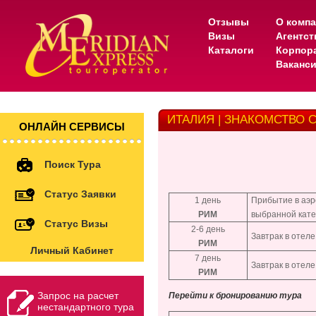
Отзывы
О комп
Визы
Агентс
Каталоги
Корпор
Ваканс
ИТАЛИЯ | ЗНАКОМСТВО С 
ОНЛАЙН СЕРВИСЫ
Поиск Тура
Статус Заявки
1 день
Прибытие в аэр
РИМ
выбранной кате
Статус Визы
2-6 день
Завтрак в отел
РИМ
Личный Кабинет
7 день
Завтрак в отеле
РИМ
Запрос на расчет
Перейти к бронированию тура
нестандартного тура