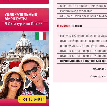
- авиаперелет Москва-Рим-Москва
- медицинская страховка
- от 3 до 7 ночей проживания в от
В рублях
|
В евро
- консульский сбор посольства Ита
- групповой трансфер аэропорт-оте
- индивидуальный трансфер (стоимо
- групповые трансферы+обзорная 
- групповые трансферы+обзорная э
- присоединение к групповым экс
Данные ц
Стоимость,