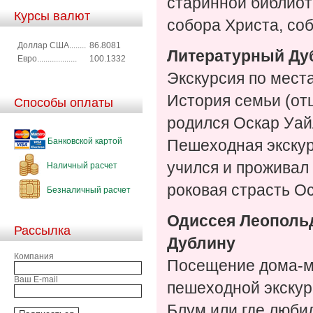
старинной библиот
Курсы валют
собора Христа, соб
Доллар США........
86.8081
Литературный Ду
Евро...................
100.1332
Экскурсия по мест
История семьи (отц
Способы оплаты
родился Оскар Уайл
Банковской картой
Пешеходная экскурс
учился и проживал 
Наличный расчет
роковая страсть О
Безналичный расчет
Одиссея Леопольд
Рассылка
Дублину
Компания
Посещение дома-м
Ваш E-mail
пешеходной экскур
Блум или где люби