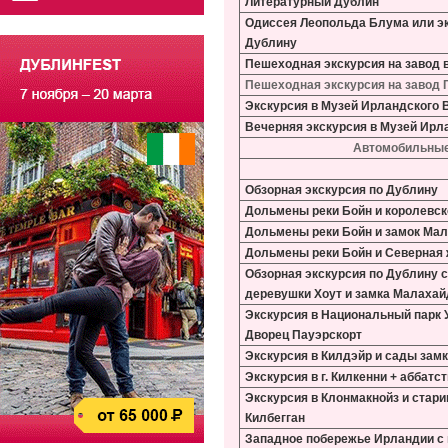
Литературный Дублин
Одиссея Леопольда Блума или э
Дублину
Пешеходная экскурсия на завод 
Пешеходная экскурсия на завод 
Экскурсия в Музей Ирландского 
Вечерняя экскурсия в Музей Ирл
Автомобильные
Обзорная экскурсия по Дублину
Дольмены реки Бойн и королевск
Дольмены реки Бойн
и замок Ма
Дольмены реки Бойн
и Северная
Обзорная экскурсия по Дублину 
деревушки Хоут и замка Малахай
Экскурсия в Национальный парк 
Дворец Пауэрскорт
Экскурсия в Килдэйр и сады зам
Экскурсия в г. Килкенни + а
ббатст
Экскурсия в Клонмакнойз и стар
Килбегган
Западное побережье Ирландии с