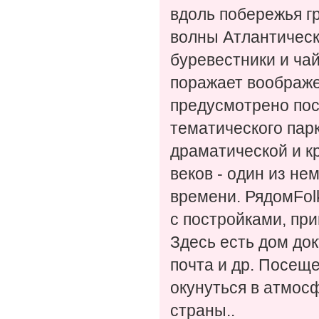
вдоль побережья г
волны Атлантическ
буревестники и чай
поражает воображе
предусмотрено пос
тематического парка
драматической и к
веков - один из н
времени. РядомFol
с постройками, пр
Здесь есть дом док
почта и др. Посещ
окунуться в атмос
страны..