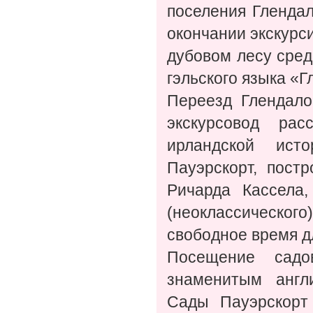
поселения Глендал
окончании экскурси
дубовом лесу сред
гэльского языка «Г
Переезд Глендало
экскурсовод ра
ирландской ист
Пауэрскорт, пост
Ричарда Кассела,
(неоклассического)
свободное время д
Посещение садо
знаменитым англ
Сады Пауэрскорт