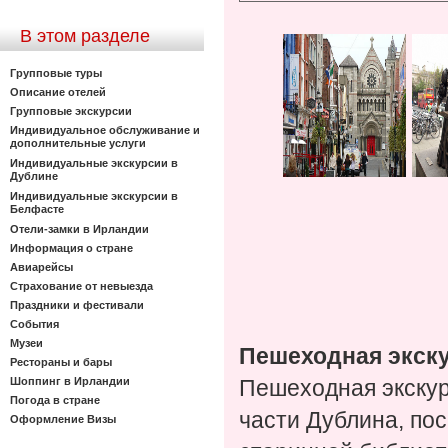
В этом разделе
Групповые туры
Описание отелей
Групповые экскурсии
Индивидуальное обслуживание и
дополнительные услуги
Индивидуальные экскурсии в
Дублине
Индивидуальные экскурсии в
Белфасте
Отели-замки в Ирландии
Информация о стране
Авиарейсы
Страхование от невыезда
Праздники и фестивали
События
Музеи
Пешеходная экску
Рестораны и бары
Шоппинг в Ирландии
Пешеходная экскур
Погода в стране
части Дублина, по
Оформление Визы