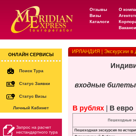
Отзывы
О комп
Визы
Агентс
Каталоги
Корпор
Ваканс
ИРЛАНДИЯ | Экскурсии в 
ОНЛАЙН СЕРВИСЫ
Индиви
Поиск Тура
Статус Заявки
входные билеты
Статус Визы
В рублях
|
В евро
Личный Кабинет
Пешеходные эк
Запрос на расчет
Пешеходная экскурсия по истори
нестандартного тура