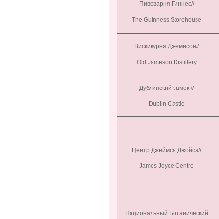
Пивоварня Гиннес//
The Guinness Storehouse
Вискикурня Джемисон//
Old Jameson Distillery
Дублинский замок //
Dublin Castle
Центр Джеймса Джойса//
James Joyce Centre
Национальный Ботанический