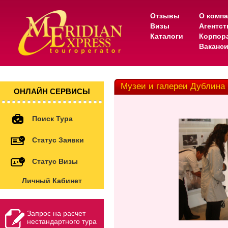
Отзывы
О комп
Визы
Агентс
Каталоги
Корпор
Ваканс
Музеи и галереи Дублина
ОНЛАЙН СЕРВИСЫ
Поиск Тура
Статус Заявки
Статус Визы
Личный Кабинет
Запрос на расчет
нестандартного тура