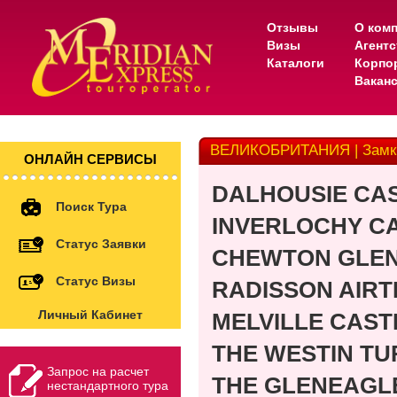
Отзывы
О ком
Визы
Агент
Каталоги
Корпо
Вакан
ВЕЛИКОБРИТАНИЯ | Замки
ОНЛАЙН СЕРВИСЫ
DALHOUSIE CAS
Поиск Тура
INVERLOCHY C
Статус Заявки
CHEWTON GLE
Статус Визы
RADISSON AIRT
Личный Кабинет
MELVILLE CAST
THE WESTIN T
Запрос на расчет
THE GLENEAGL
нестандартного тура