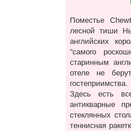
Поместье Chew
лесной тиши Нь
английских кор
"самого роскош
старинным англ
отеле не беру
гостеприимства.
Здесь есть в
антикварные п
стеклянных сто
теннисная ракет