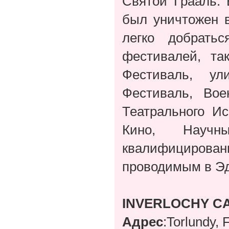
Святой Грааль. 
был уничтожен в
легко добрать
фестивалей, та
Фестиваль, ул
Фестиваль, Во
Театрального И
Кино, Научн
квалифицирова
проводимым в Эд
INVERLOCHY C
Адрес
:Torlundy,