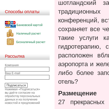
шотландский з
традиционных
Способы оплаты
конференций, вст
Банковской картой
сохраняет все ч
Наличный расчет
такие услуги к
Безналичный расчет
гидротерапию, 
расположен вбл
Рассылка
аэропорта и жел
Компания
либо более зап
Ваш E-mail
отель?
Нажимая «Подписаться»
Размещение
вы даёте согласие на
обработку персональных
данных и на получение
27 прекрасных
новостей и предложений