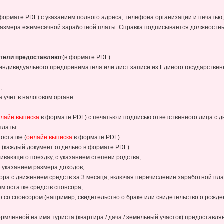
 формате PDF) с указанием полного адреса, телефона организации и печатью
 размера ежемесячной заработной платы. Справка подписывается должностн
тели предоставляют
(в формате PDF):
 индивидуального предпринимателя или лист записи из Единого государстве
;
а учет в налоговом органе.
нлайн выписка
в формате PDF) с печатью и подписью ответственного лица с д
платы.
остатке (
онлайн выписка
в формате PDF)
и (каждый документ отдельно в формате PDF):
ивающего поездку, с указанием степени родства;
с указанием размера доходов;
сора с движением средств за 3 месяца, включая перечисление заработной пла
ем остатке средств спонсора;
 со спонсором (например, свидетельство о браке или свидетельство о рожде
ормленной на имя туриста (квартира / дача / земельный участок) предоставля