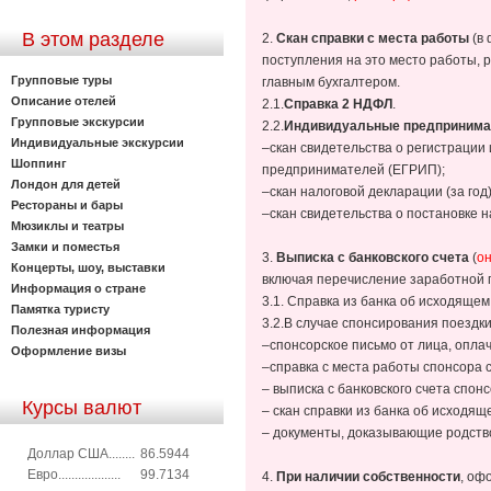
В этом разделе
2.
Скан справки с места работы
(в
поступления на это место работы,
Групповые туры
главным бухгалтером.
Описание отелей
2.1.
Справка 2 НДФЛ
.
Групповые экскурсии
2.2.
Индивидуальные предпринима
Индивидуальные экскурсии
–скан свидетельства о регистрации
Шоппинг
предпринимателей (ЕГРИП);
Лондон для детей
–скан налоговой декларации (за год)
Рестораны и бары
–скан свидетельства о постановке н
Мюзиклы и театры
Замки и поместья
3.
Выписка с банковского счета
(
о
Концерты, шоу, выставки
включая перечисление заработной 
Информация о стране
3.1. Справка из банка об исходящем 
Памятка туристу
3.2.В случае спонсирования поездк
Полезная информация
–спонсорское письмо от лица, оплач
Оформление визы
–справка с места работы спонсора 
– выписка с банковского счета спон
Курсы валют
– скан справки из банка об исходящ
– документы, доказывающие родство
Доллар США........
86.5944
Евро...................
99.7134
4.
При наличии собственности
, оф