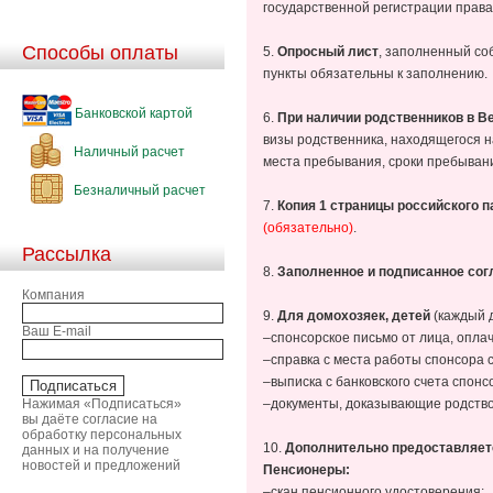
государственной регистрации права
Способы оплаты
5.
Опросный лист
, заполненный со
пункты обязательны к заполнению.
Банковской картой
6.
При наличии родственников в 
визы родственника, находящегося н
Наличный расчет
места пребывания, сроки пребыван
Безналичный расчет
7.
Копия 1 страницы российского 
(обязательно)
.
Рассылка
8.
Заполненное и подписанное сог
Компания
9.
Для домохозяек, детей
(каждый 
Ваш E-mail
–спонсорское письмо от лица, оплач
–справка с места работы спонсора 
–выписка с банковского счета спонс
Нажимая «Подписаться»
–документы, доказывающие родство 
вы даёте согласие на
обработку персональных
10.
Дополнительно предоставляе
данных и на получение
новостей и предложений
Пенсионеры:
–скан пенсионного удостоверения;