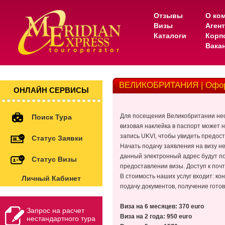
Отзывы
О ко
Визы
Аген
Каталоги
Корп
Вака
ВЕЛИКОБРИТАНИЯ | Офор
ОНЛАЙН СЕРВИСЫ
Для посещения Великобритании нео
Поиск Тура
визовая наклейка в паспорт может 
запись UKVI, чтобы увидеть предос
Статус Заявки
Начать подачу заявления на визу н
данный электронный адрес будут по
Статус Визы
предоставлении визы. Доступ к поч
В стоимость наших услуг входит: ко
Личный Кабинет
подачу документов, получение готов
Виза на 6 месяцев: 370
euro
Запрос на расчет
Виза на 2 года: 950
euro
нестандартного тура