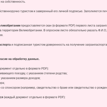
 на собственность.
бственноручно туристом и заверенный его личной подписью. Заполняется печ
Великобритании
предоставляется скан (в формате PDF) первого листа загранп
а территории Великобритании. В опросном листе обязательно указать Ф.И.О
ия.
паспорта
и подписанная туристом доверенность на получение загранпаспорт
ласие на обработку данных.
документ отдельно в формате PDF):
ивающего поездку, с указанием степени родства;
с указанием размера доходов;
ора;
со спонсором (например, свидетельство о браке или свидетельство о рожден
тся
(каждый документ отдельно в формате PDF):