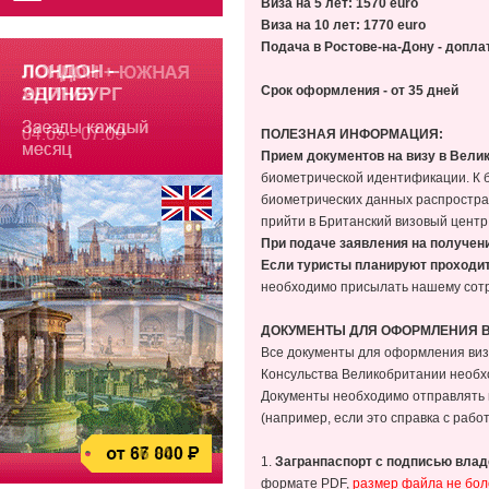
Виза на 5 лет: 1570
euro
Виза на 10 лет: 1770
euro
Подача в Ростове-на-Дону - допла
Срок оформления - от 35 дней
ПОЛЕЗНАЯ ИНФОРМАЦИЯ:
Прием документов на визу в Вели
биометрической идентификации. К 
биометрических данных распростран
прийти в Британский визовый центр
При подаче заявления на получен
Если туристы планируют проходи
необходимо присылать нашему сотру
ДОКУМЕНТЫ ДЛЯ ОФОРМЛЕНИЯ 
Все документы для оформления визы
Консульства Великобритании необх
Документы необходимо отправлять 
(например, если это справка с рабо
1.
Загранпаспорт с подписью вла
формате PDF,
размер файла не бол