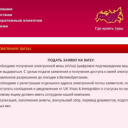
мпании
тствам
оративным клиентам
нсии
Где купить туры
мление визы
ПОДАТЬ ЗАЯВКУ НА ВИЗУ:
бходимо получение электронной визы (eVisa) (цифровое подтверждение ваше
не выдаваться. С целью подачи заявления и получения доступа к своей элект
тавленное разрешение до поездки в Великобританию.
еобходимо с регистрации отдельного адреса электронной почты заявителя, с
ступать сообщения и уведомления от UK Visas & Immigration о статусах по 
товому ящику должен иметь сотрудник нашей компании.
нсультация, заполнение анкеты, консульский сбор, перевод документов, подго
ых виз.