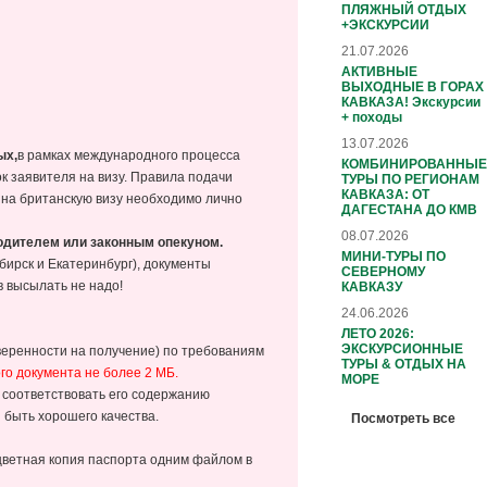
ПЛЯЖНЫЙ ОТДЫХ
+ЭКСКУРСИИ
21.07.2026
АКТИВНЫЕ
ВЫХОДНЫЕ В ГОРАХ
КАВКАЗА! Экскурсии
+ походы
13.07.2026
ых,
в рамках международного процесса
КОМБИНИРОВАННЫЕ
 заявителя на визу. Правила подачи
ТУРЫ ПО РЕГИОНАМ
КАВКАЗА: ОТ
 на британскую визу необходимо лично
ДАГЕСТАНА ДО КМВ
08.07.2026
одителем или законным опекуном.
МИНИ-ТУРЫ ПО
бирск и Екатеринбург), документы
СЕВЕРНОМУ
 высылать не надо!
КАВКАЗУ
24.06.2026
ЛЕТО 2026:
ЭКСКУРСИОННЫЕ
веренности на получение) по требованиям
ТУРЫ & ОТДЫХ НА
го документа не более 2 МБ.
МОРЕ
 соответствовать его содержанию
 быть хорошего качества.
Посмотреть все
 цветная копия паспорта одним файлом в