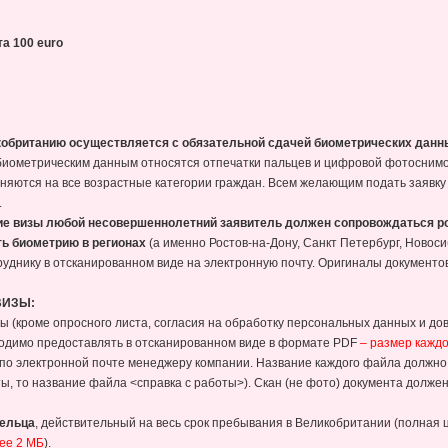
та 100
euro
кобританию осуществляется с обязательной сдачей биометрических данн
биометрическим данным относятся отпечатки пальцев и цифровой фотоснимок
яются на все возрастные категории граждан. Всем желающим подать заявку
.
ие визы любой несовершеннолетний заявитель должен сопровождаться р
ть биометрию в регионах
(а именно Ростов-на-Дону, Санкт Петербург, Новоси
днику в отсканированном виде на электронную почту. Оригиналы документов
ВИЗЫ:
 (кроме опросного листа, согласия на обработку персональных данных и до
одимо предоставлять в отсканированном виде в формате PDF
– размер каждо
по электронной почте менеджеру компании. Название каждого файла должно
ты, то название файла <справка с работы>). Скан (не фото) документа должен
дельца
, действительный на весь срок пребывания в Великобритании (полная
ее 2 МБ
).