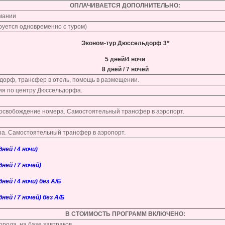
ОПЛАЧИВАЕТСЯ ДОПОЛНИТЕЛЬНО:
рмании
руется одновременно с туром)
Эконом-тур Дюссельдорф 3*
5 дней/4 ночи
8 дней / 7 ночей
дорф, трансфер в отель, помощь в размещении.
ия по центру Дюссельдорфа.
 освобождение номера. Самостоятельный трансфер в аэропорт.
а. Самостоятельный трансфер в аэропорт.
ей / 4 ночи)
ей / 7 ночей)
ей / 4 ночи) без А/Б
ей / 7 ночей) без А/Б
В СТОИМОСТЬ ПРОГРАММ ВКЛЮЧЕНО:
орода, на базе завтраков