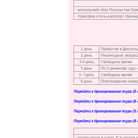
- консульский сбор Посольства Ге
- трансфер отель-аэропорт (брони
1 день
Прибытие в Дюссель
2 день
Пешеходная экскурс
3-4 день
Свободное время
5 день
По 5-дневному туру:
6 -7день
Свободное время
8 день
Освобождение номер
Перейти к бронированию тура (5 дн
Перейти к бронированию тура (8 дн
Перейти к бронированию тура (5 дн
Перейти к бронированию тура (8 дн
- размещение в отеле 3* в центре г