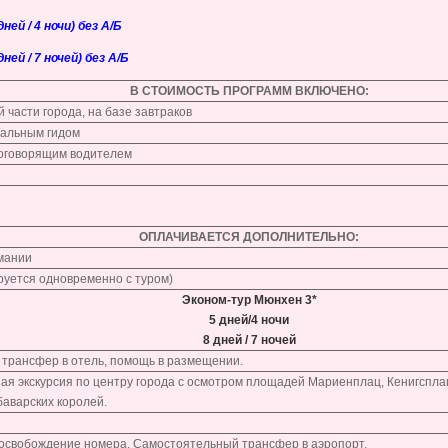
ей / 4 ночи) без А/Б
ей / 7 ночей) без А/Б
В СТОИМОСТЬ ПРОГРАММ ВКЛЮЧЕНО:
й части города, на базе завтраков
нальным гидом
коговорящим водителем
ОПЛАЧИВАЕТСЯ ДОПОЛНИТЕЛЬНО:
рмании
руется одновременно с туром)
Эконом-тур Мюнхен 3*
5 дней/4 ночи
8 дней / 7 ночей
 трансфер в отель, помощь в размещении.
я экскурсия по центру города с осмотром площадей Мариенплац, Кенигсплац
аварских королей.
 освобождение номера. Самостоятельный трансфер в аэропорт.