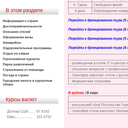
6 -7день
Свободное время
В этом разделе
8 день
Освобождение номер
Перейти к бронированию тура (5 дн
Информация о стране
Достопримечательности
Перейти к бронированию тура (8 дн
Описание отелей
Оформление визы
Перейти к бронированию тура (5 дн
Авиарейсы
Перейти к бронированию тура (8 дн
Оздоровительные программы
Отдых на озёрах
Горнолыжные курорты
- размещение в отеле 3* в центре г
Парки развлечений
- обзорная экскурсия с профессио
Страхование от невыезда
- трансфер аэропорт-отель с русс
Погода в стране
Городские налоги и курортные
- медицинская страховка
сборы
В рублях
|
В евро
Курсы валют
- консульский сбор Посольства Ге
- трансфер отель-аэропорт (брони
Доллар США........
87.9182
Евро...................
101.4752