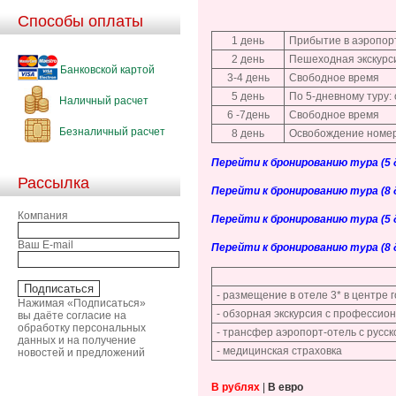
Способы оплаты
1 день
Прибытие в аэропор
2 день
Пешеходная экскурс
Банковской картой
3-4 день
Свободное время
5 день
По 5-дневному туру:
Наличный расчет
6 -7день
Свободное время
Безналичный расчет
8 день
Освобождение номер
Перейти к бронированию тура (5 дн
Рассылка
Перейти к бронированию тура (8 дн
Компания
Перейти к бронированию тура (5 дн
Ваш E-mail
Перейти к бронированию тура (8 дн
- размещение в отеле 3* в центре г
Нажимая «Подписаться»
- обзорная экскурсия с профессио
вы даёте согласие на
обработку персональных
- трансфер аэропорт-отель с русс
данных и на получение
- медицинская страховка
новостей и предложений
В рублях
|
В евро