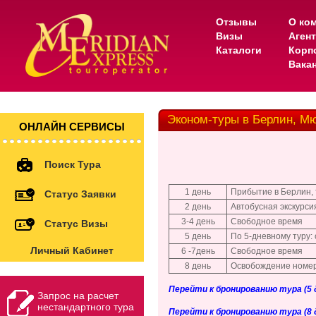
Отзывы
О ко
Визы
Аген
Каталоги
Корп
Вака
Эконом-туры в Берлин, М
ОНЛАЙН СЕРВИСЫ
Поиск Тура
1 день
Прибытие в Берлин, 
Статус Заявки
2 день
Автобусная экскурсия
3-4 день
Свободное время
Статус Визы
5 день
По 5-дневному туру:
Личный Кабинет
6 -7день
Свободное время
8 день
Освобождение номер
Перейти к бронированию тура (5 дн
Запрос на расчет
нестандартного тура
Перейти к бронированию тура (8 дн