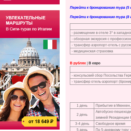
Перейти к бронированию тура (5 дн
Перейти к бронированию тура (8 дн
- размещение в отеле 3* в западно
- обзорная экскурсия с профессио
- трансфер аэропорт-отель с русс
- медицинская страховка
В рублях
|
В евро
- консульский сбор Посольства Ге
- трансфер отель-аэропорт (брони
1 день
Прибытие в Мюнхен,
Автобусно-пешеходна
2 день
зимней Резиденции б
3-4 день
Свободное время
5 день
По 5-дневному туру: