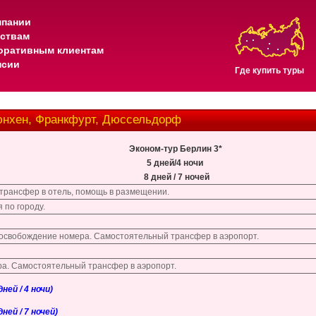
мпании
тствам
оративным клиентам
нсии
Где купить туры
юнхен, Франкфурт, Дюссельдорф
Эконом-тур Берлин 3*
5 дней/4 ночи
8 дней / 7 ночей
трансфер в отель, помощь в размещении.
 по городу.
 освобождение номера. Самостоятельный трансфер в аэропорт.
а. Самостоятельный трансфер в аэропорт.
ей / 4 ночи)
ей / 7 ночей)