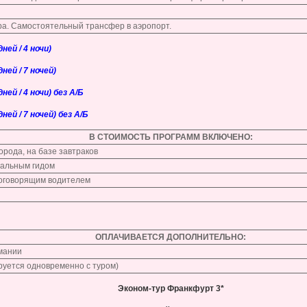
а. Самостоятельный трансфер в аэропорт.
ей / 4 ночи)
ей / 7 ночей)
ей / 4 ночи) без А/Б
ей / 7 ночей) без А/Б
В СТОИМОСТЬ ПРОГРАММ ВКЛЮЧЕНО:
орода, на базе завтраков
нальным гидом
коговорящим водителем
ОПЛАЧИВАЕТСЯ ДОПОЛНИТЕЛЬНО:
рмании
руется одновременно с туром)
Эконом-тур Франкфурт 3*