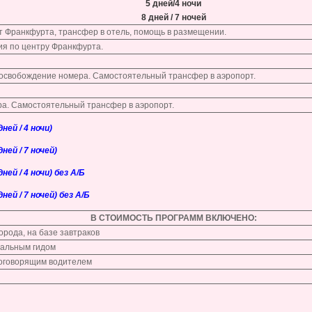
5 дней/4 ночи
8 дней / 7 ночей
т Франкфурта, трансфер в отель, помощь в размещении.
ия по центру Франкфурта.
 освобождение номера. Самостоятельный трансфер в аэропорт.
а. Самостоятельный трансфер в аэропорт.
ей / 4 ночи)
ей / 7 ночей)
ей / 4 ночи) без А/Б
ей / 7 ночей) без А/Б
В СТОИМОСТЬ ПРОГРАММ ВКЛЮЧЕНО:
орода, на базе завтраков
нальным гидом
коговорящим водителем