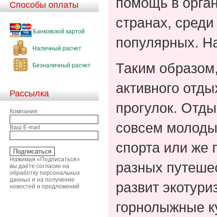
помощь в орга
Способы оплаты
странах, среди
Банковской картой
популярных. Н
Наличный расчет
Таким образом,
Безналичный расчет
активного отды
Рассылка
прогулок. Отды
Компания
совсем молоды
Ваш E-mail
спорта или же 
Нажимая «Подписаться»
разных путешес
вы даёте согласие на
обработку персональных
данных и на получение
развит экотури
новостей и предложений
горнолыжные к