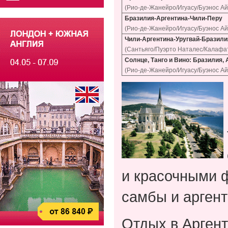
(Рио-де-Жанейро/Игуасу/Буэнос Ай
Бразилия-Аргентина-Чили-Перу
(Рио-де-Жанейро/Игуасу/Буэнос Ай
Чили-Аргентина-Уругвай-Бразили
(Сантьяго/Пуэрто Наталес/Калафа
Солнце, Танго и Вино: Бразилия, 
(Рио-де-Жанейро/Игуасу/Буэнос Ай
и красочными 
самбы и аргент
Отдых в Аргент