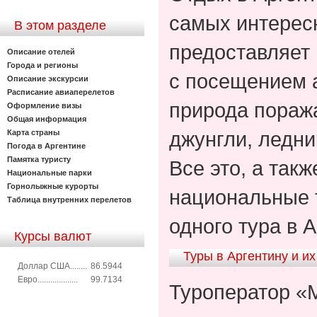
самых интересн
В этом разделе
предоставляет
Описание отелей
Города и регионы
с посещением 
Описание экскурсии
Расписание авиаперелетов
природа поража
Оформление визы
Общая информация
джунгли, ледни
Карта страны
Погода в Аргентине
Памятка туристу
Все это, а так
Национальные парки
Горнолыжные курорты
национальные 
Таблица внутренних перелетов
одного тура в А
Курсы валют
Туры в Аргентину и и
Доллар США........
86.5944
Евро...................
99.7134
Туроператор «