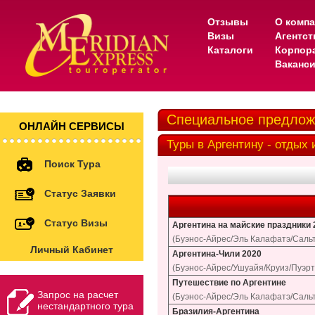
Отзывы
О комп
Визы
Агентс
Каталоги
Корпор
Ваканс
Специальное предлож
ОНЛАЙН СЕРВИСЫ
Туры в Аргентину - отдых
Поиск Тура
Статус Заявки
Статус Визы
Аргентина на майские праздники 
(Буэнос-Айрес/Эль Калафатэ/Сальт
Личный Кабинет
Аргентина-Чили 2020
(Буэнос-Айрес/Ушуайя/Круиз/Пуэрт
Путешествие по Аргентине
Запрос на расчет
(Буэнос-Айрес/Эль Калафатэ/Сальт
нестандартного тура
Бразилия-Аргентина