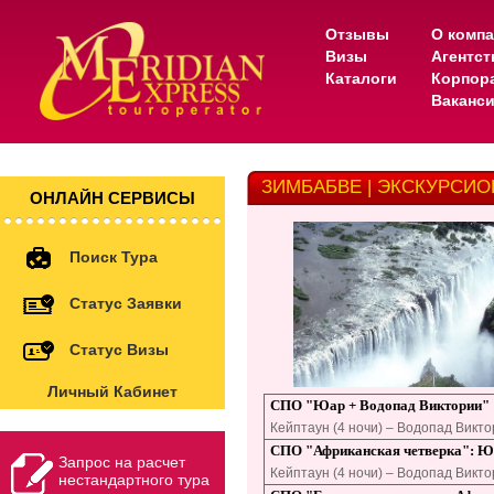
Отзывы
О комп
Визы
Агентс
Каталоги
Корпор
Ваканс
ЗИМБАБВЕ | ЭКСКУРСИ
ОНЛАЙН СЕРВИСЫ
Поиск Тура
Статус Заявки
Статус Визы
Личный Кабинет
СПО "Юар + Водопад Виктории"
Кейптаун (4 ночи) – Водопад Викто
СПО "Африканская четверка": 
Запрос на расчет
Кейптаун (4 ночи) – Водопад Виктор
нестандартного тура