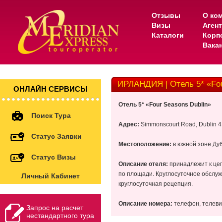
Отзывы
О ко
Визы
Аген
Каталоги
Корп
Вака
ИРЛАНДИЯ | Отель 5* «Fou
ОНЛАЙН СЕРВИСЫ
Отель
5* «Four Seasons Dublin»
Поиск Тура
Адрес
:
Simmonscourt Road, Dublin 4
Статус Заявки
Местоположение:
в южной зоне Дуб
Статус Визы
Описание отеля:
принадлежит к цеп
по площади. Круглосуточное обслуж
Личный Кабинет
круглосуточная рецепция.
Описание номера:
телефон, телеви
Запрос на расчет
нестандартного тура