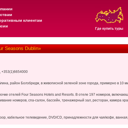
мпании
тствам
оративным клиентам
нсии
Где купить туры
r Seasons Dublin»
, +353(1)6654000
лина, район Болзбридж, в живописной зеленой зоне города, примерно в 10 м
очке отелей Four Seasons Hotels and Resorts. В отеле 197 номеров, включаю
ивание номеров, спа-салон, бассейн, тренажерный зал, ресторан, камера хра
зор, кабельное телевидение, DVD/CD, принадлежности для чая/кофе, ванная,