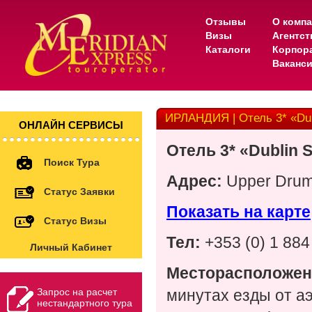
Отзывы
О комп
Визы
Агентс
Каталоги
Корпор
Ваканс
ИРЛАНДИЯ | Отель 3* «Dub
ОНЛАЙН СЕРВИСЫ
Отель
3* «Dublin 
Поиск Тура
Адрес
:
Upper Drumc
Статус Заявки
Показать на карте
Статус Визы
Тел:
+353 (0) 1 884
Личный Кабинет
Месторасположен
Запрос на расчет
минутах езды от а
нестандартного тура