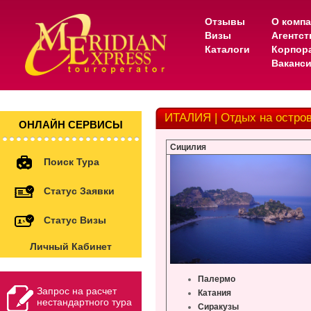
Отзывы
О комп
Визы
Агентс
Каталоги
Корпор
Ваканс
ИТАЛИЯ | Отдых на остро
ОНЛАЙН СЕРВИСЫ
Сицилия
Поиск Тура
Статус Заявки
Статус Визы
Личный Кабинет
Палермо
Запрос на расчет
Катания
нестандартного тура
Сиракузы