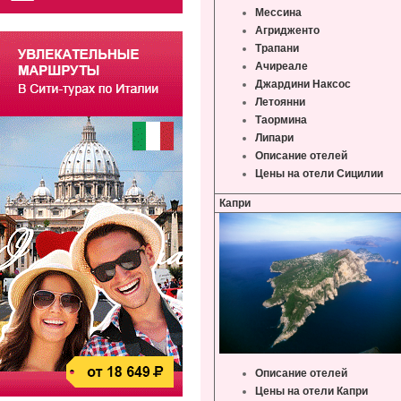
Мессина
Агридженто
Трапани
Ачиреале
Джардини Наксос
Летоянни
Таормина
Липари
Описание отелей
Цены на отели Сицилии
Капри
Описание отелей
Цены на отели Капри