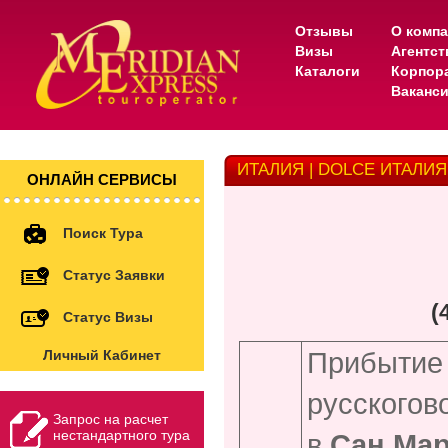
Отзывы
О комп
Визы
Агентс
Каталоги
Корпор
Ваканс
ИТАЛИЯ | DOLCE ИТАЛИЯ
ОНЛАЙН СЕРВИСЫ
Поиск Тура
Статус Заявки
(
Статус Визы
Прибытие
Личный Кабинет
русского
Запрос на расчет
нестандартного тура
в
Сан Ма