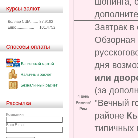
шопинга, 
Курсы валют
дополните
Доллар США........
87.9182
Завтрак в
Евро...................
101.4752
Обзорная 
Способы оплаты
русскогов
дня возмо
Банковской картой
Наличный расчет
или двор
Безналичный расчет
(за допол
4 день
"Вечный г
Рассылка
Римини/
Рим
районе
Кь
Компания
Ваш E-mail
типичных 