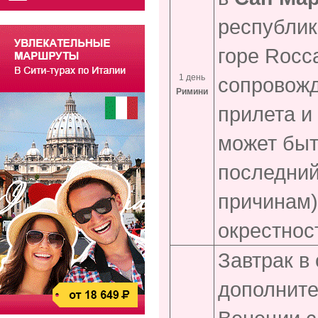
республик
горе Rocc
1 день
сопровожд
Римини
прилета и
может быт
последний
причинам)
окрестнос
Завтрак в
дополните