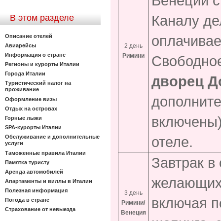
Венеции с
Каналу де
В этом разделе
оплачивае
Описание отелей
Авиарейсы
2 день
Информация о стране
Римини
Свободное
Регионы и курорты Италии
Города Италии
дворец Д
Туристический налог на
проживание
дополните
Оформление визы
Отдых на островах
включены)
Горные лыжи
SPA-курорты Италии
Обслуживание и дополнительные
отеле.
услуги
Таможенные правила Италии
Завтрак в
Памятка туристу
Аренда автомобилей
желающих 
Апартаменты и виллы в Италии
Полезная информация
3 день
включая 
Погода в стране
Римини/
Страхование от невыезда
Венеция