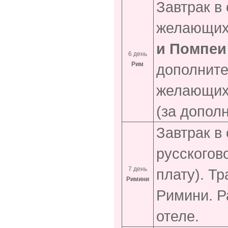
Завтрак в
желающих 
и Помпеи
6 день
Рим
дополните
желающих
(за дополн
Завтрак в
русскогов
7 день
плату). Т
Римини
Римини. Р
отеле.