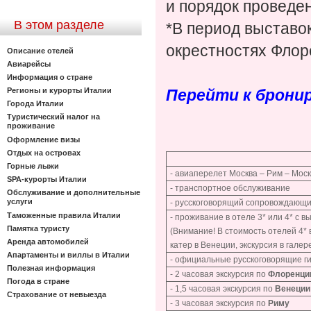
и порядок проведен
В этом разделе
*В период выставо
окрестностях Фло
Описание отелей
Авиарейсы
Информация о стране
Регионы и курорты Италии
Перейти к бронир
Города Италии
Туристический налог на
проживание
Оформление визы
Отдых на островах
Горные лыжи
- авиаперелет Москва – Рим – Мос
SPA-курорты Италии
- транспортное обслуживание
Обслуживание и дополнительные
услуги
- русскоговорящий сопровождающи
Таможенные правила Италии
- проживание в отеле 3* или 4* с
Памятка туристу
(Внимание! В стоимость отелей 4*
Аренда автомобилей
катер в Венеции, экскурсия в гале
Апартаменты и виллы в Италии
- официальные русскоговорящие г
Полезная информация
- 2 часовая экскурсия по
Флоренци
Погода в стране
- 1,5 часовая экскурсия по
Венеции
Страхование от невыезда
- 3 часовая экскурсия по
Риму