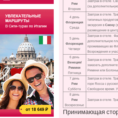
Завтрак в отеле. С
Рим
(за дополнительную 
Вторник
Завтрак в отеле. Тр
4 день
типичных продуктов
Флоренция
экскурсия в
Сиену
(
Среда
размещение в центр
Завтрак в отеле. Ф
5 день
дополнительную пла
Флоренция
проживающих во Фл
Четверг
Возрождения и учас
6 день
Завтрак в отеле. Т
Венеция/
заказать дополните
Римини
Римини или Болоньи.
Пятница
7 день
Завтрак в отеле. Т
Рим
горе Rocca с русс
Суббота
Свободное время. У
8 день
Рим
Завтрак в отеле. Т
Воскресенье
Принимающая сторо