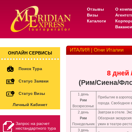
Отзывы
О комп
Визы
Агентс
Каталоги
Корпор
Ваканс
ИТАЛИЯ | Огни Италии
ОНЛАЙН СЕРВИСЫ
Поиск Тура
8 дней 
Статус Заявки
(Рим/Сиена/Фл
Статус Визы
1 день
Прибытие в аэропо
Рим
города. Свободное 
Личный Кабинет
Воскресенье
2 день
Завтрак в отеле. Эк
Рим
Обзорная экскурсия
Запрос на расчет
Понедельник
ужин в театре-ресто
нестандартного тура
3 день