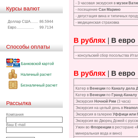
- 3 часовая экскурсия в
музеи Вати
Курсы валют
- посещение
Сан Марино
- дегустация вина и типичных прод
Доллар США........
86.5944
- медицинская страховка
Евро...................
99.7134
В рублях
|
В евро
Способы оплаты
- консульский сбор посольства Ита
Банковской картой
В рублях
|
В евро
Наличный расчет
Безналичный расчет
Катер в
Венеции
по
Каналу дела 
Катер в
Венеции
по
Гранд-Каналу
Экскурсия
Ночной Рим
(3 часа)
Рассылка
Экскурсия на целый день в
Неапол
Экскурсия в галерею
Уффици или 
Компания
Экскурсия во Дворец Дожей с русс
Ваш E-mail
Ужин во
Флоренции
в ресторане «
минеральная вода и вино)