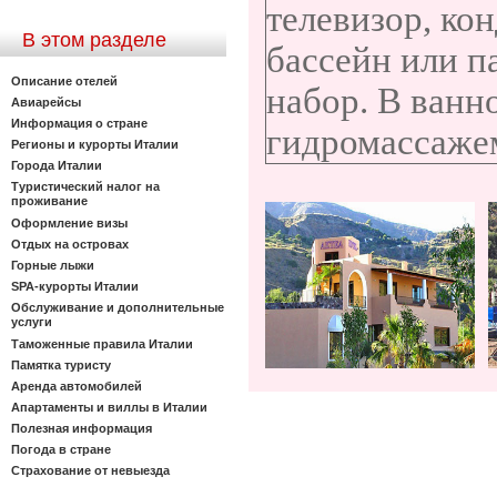
телевизор, ко
В этом разделе
бассейн или п
Описание отелей
набор. В ванн
Авиарейсы
Информация о стране
гидромассажем
Регионы и курорты Италии
Города Италии
Туристический налог на
проживание
Оформление визы
Отдых на островах
Горные лыжи
SPA-курорты Италии
Обслуживание и дополнительные
услуги
Таможенные правила Италии
Памятка туристу
Аренда автомобилей
Апартаменты и виллы в Италии
Полезная информация
Погода в стране
Страхование от невыезда