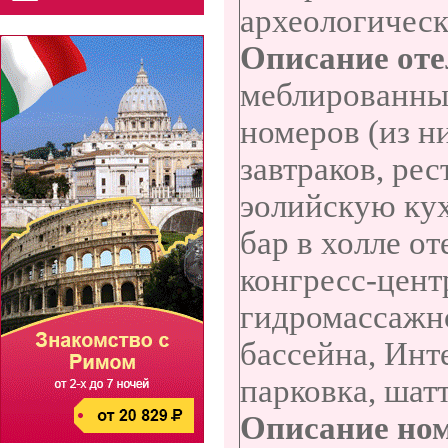
археологическ
Описание оте
меблированны
номеров (из н
завтраков, ре
эолийскую кух
бар в холле от
конгресс-цент
гидромассажно
бассейна, Инт
парковка, шатт
Описание но