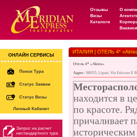
Отзывы
О комп
Визы
Агентс
Каталоги
Корпор
Ваканс
ИТАЛИЯ | ОТЕЛЬ 4* «Akte
ОНЛАЙН СЕРВИСЫ
Отель
4* «
Aktea
»
Поиск Тура
Адрес
:
98055, Lipari, Via Falcone E B
Местораспол
Статус Заявки
находится в ц
Статус Визы
по красоте. Р
Личный Кабинет
причаливает п
Запрос на расчет
историческим 
нестандартного тура