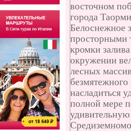
восточном поб
города Таорми
Белоснежное 
просторными 
кромки залива 
окружении ве
лесных массив
безмятежного 
насладиться у
полной мере п
удивительную
Средиземномо