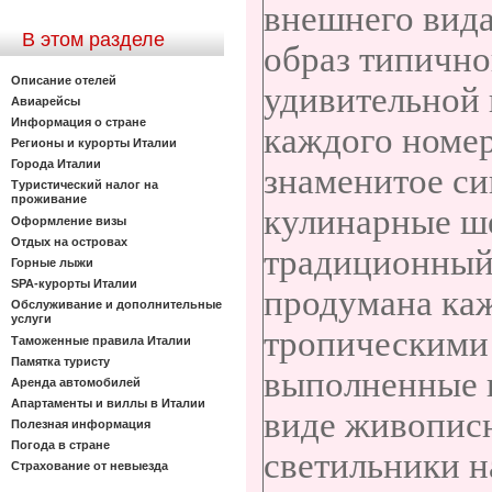
внешнего вид
В этом разделе
образ типично
Описание отелей
удивительной 
Авиарейсы
Информация о стране
каждого номер
Регионы и курорты Италии
Города Италии
знаменитое си
Туристический налог на
проживание
кулинарные ш
Оформление визы
Отдых на островах
традиционный 
Горные лыжи
SPA-курорты Италии
продумана каж
Обслуживание и дополнительные
услуги
тропическими 
Таможенные правила Италии
Памятка туристу
выполненные и
Аренда автомобилей
Апартаменты и виллы в Италии
виде живопис
Полезная информация
Погода в стране
светильники н
Страхование от невыезда