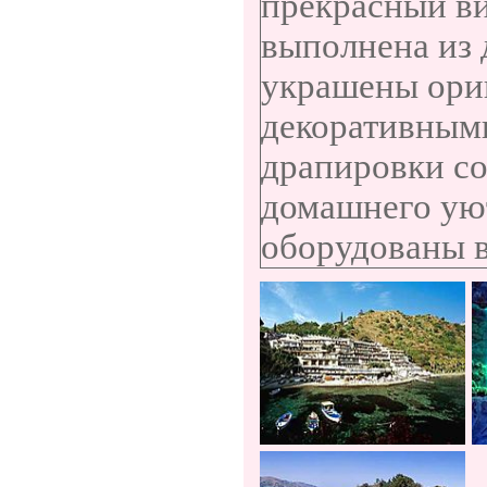
прекрасный вид
выполнена из 
украшены ори
декоративными
драпировки со
домашнего ую
оборудованы 