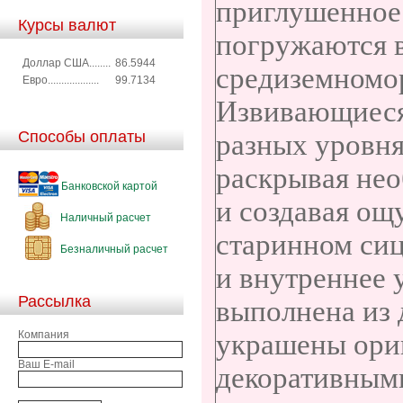
приглушенное
Курсы валют
погружаются в
Доллар США........
86.5944
средиземномор
Евро...................
99.7134
Извивающиеся
Способы оплаты
разных уровня
раскрывая не
Банковской картой
и создавая ощ
Наличный расчет
старинном сиц
Безналичный расчет
и внутреннее 
Рассылка
выполнена из 
Компания
украшены ори
Ваш E-mail
декоративными