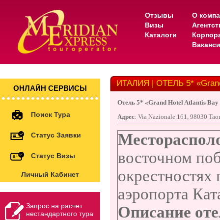
Отзывы
О комп
Визы
Агентс
Каталоги
Корпор
Ваканс
ИТАЛИЯ | ОТЕЛЬ 5* «Grand 
ОНЛАЙН СЕРВИСЫ
Отель
5* «
Grand Hotel Atlantis Bay
Поиск Тура
Адрес
:
Via Nazionale 161, 98030 Tao
Местораспол
Статус Заявки
восточном поб
Статус Визы
окрестностях 
Личный Кабинет
аэропорта Кат
Запрос на расчет
Описание оте
нестандартного тура