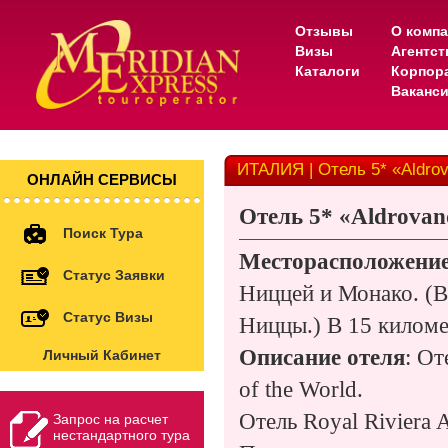
Отзывы
О комп
Визы
Агентс
Каталоги
Корпор
Ваканс
ИТАЛИЯ | Отель 5* «Aldrov
ОНЛАЙН СЕРВИСЫ
Отель
5* «
Aldrovan
Поиск Тура
Месторасположени
Статус Заявки
Ниццей и Монако. (
Статус Визы
Ниццы.) В
15 килом
Описание отеля
: От
Личный Кабинет
of the World.
Отель Royal Riviera 
Запрос на расчет
нестандартного тура