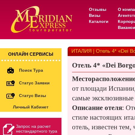
Отзывы
О комп
Визы
Агентс
Каталоги
Корпор
Ваканс
ИТАЛИЯ | Отель 4* «Dei B
ОНЛАЙН СЕРВИСЫ
Отель
4* «
Dei Borg
Поиск Тура
Месторасположение
Статус Заявки
от площади Испании,
Статус Визы
самые эксклюзивные
Описание отеля
: От
Личный Кабинет
стиле настоящих ита
отель, известен тем,
Запрос на расчет
нестандартного тура