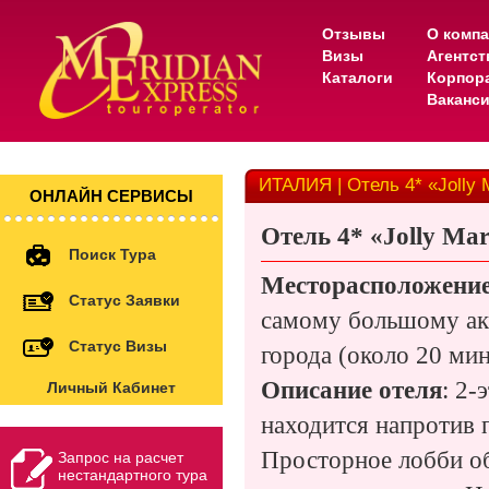
Отзывы
О комп
Визы
Агентс
Каталоги
Корпор
Ваканс
ИТАЛИЯ | Отель 4* «Jolly 
ОНЛАЙН СЕРВИСЫ
Отель
4
* «Jolly Ma
Поиск Тура
Месторасположение
Статус Заявки
самому большому акв
Статус Визы
города (около 20 ми
Описание отеля
: 2-
Личный Кабинет
находится напротив 
Просторное лобби об
Запрос на расчет
нестандартного тура