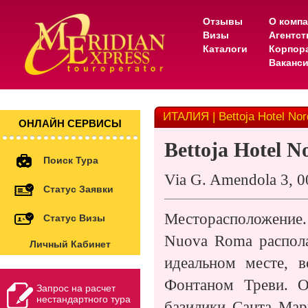
Отзывы
О комп
Визы
Агентс
Каталоги
Корпор
Ваканс
ИТАЛИЯ | Bettoja Hotel No
ОНЛАЙН СЕРВИСЫ
Bettoja Hotel 
Поиск Тура
Via G. Amendola 3, 
Статус Заявки
Месторасположение.
Статус Визы
Nuova Roma распола
Личный Кабинет
идеальном месте, 
Фонтаном Треви. О
Запрос на расчет
нестандартного тура
базилики Санта Мар