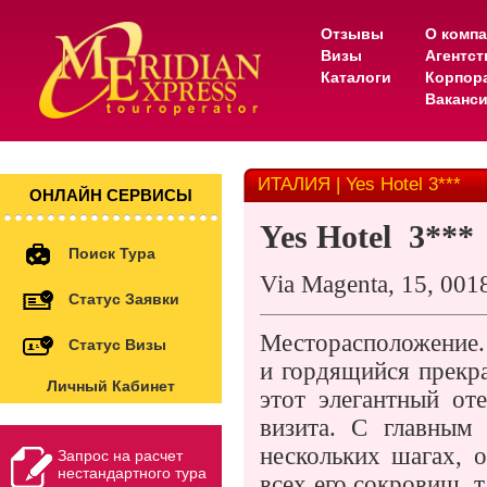
Отзывы
О комп
Визы
Агентс
Каталоги
Корпор
Ваканс
ИТАЛИЯ | Yes Hotel 3***
ОНЛАЙН СЕРВИСЫ
Yes Hotel
3***
Поиск Тура
Via Magenta, 15, 00
Статус Заявки
Месторасположение.
Статус Визы
и гордящийся прекр
Личный Кабинет
этот элегантный от
визита. С главным
нескольких шагах, о
Запрос на расчет
нестандартного тура
всех его сокровищ, 