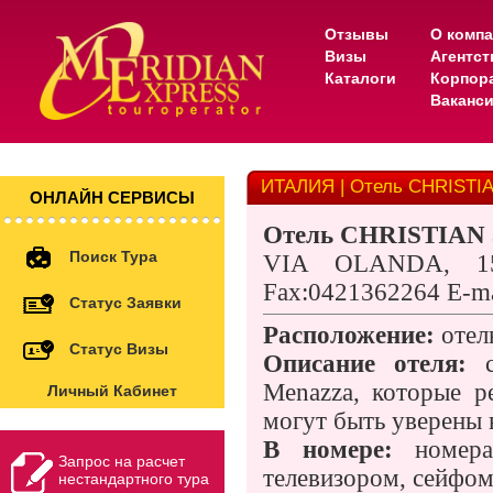
Отзывы
О комп
Визы
Агентс
Каталоги
Корпор
Ваканс
ИТАЛИЯ | Отель CHRISTIA
ОНЛАЙН СЕРВИСЫ
Отель
CHRISTIAN 3
Поиск Тура
VIA OLANDA, 15
Fax:0421362264 E-mai
Статус Заявки
Расположение:
отель
Статус Визы
Описание отеля:
с
Menazza, которые р
Личный Кабинет
могут быть уверены 
В номере:
номера 
Запрос на расчет
телевизором, сейфом
нестандартного тура