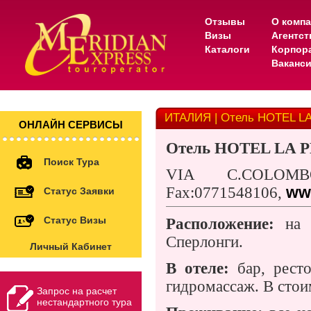
Отзывы
О комп
Визы
Агентс
Каталоги
Корпор
Ваканс
ИТАЛИЯ | Отель HOTEL L
ОНЛАЙН СЕРВИСЫ
Отель
HOTEL LA P
Поиск Тура
VIA C.COLOMB
Fax:0771548106,
www
Статус Заявки
Статус Визы
Расположение:
на б
Сперлонги.
Личный Кабинет
В отеле:
бар, ресто
гидромассаж. В стои
Запрос на расчет
нестандартного тура