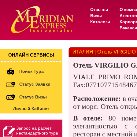
Отзывы
О комп
Визы
Агентс
Каталоги
Корпор
Ваканс
ИТАЛИЯ | Отель VIRGILI
ОНЛАЙН СЕРВИСЫ
Отель
VIRGILIO G
Поиск Тура
VIALE PRIMO ROMI
Fax:07710771548467 E
Статус Заявки
Статус Визы
Расположение:
в оч
от моря. Отель откры
Личный Кабинет
В отеле:
80 номер
элегантностью с 
Запрос на расчет
ресторан с местной 
нестандартного тура