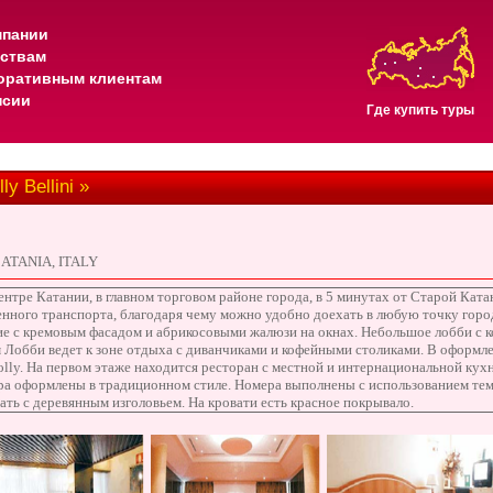
мпании
тствам
оративным клиентам
нсии
Где купить туры
y Bellini »
CATANIA, ITALY
ентре Катании, в главном торговом районе города, в 5 минутах от Старой Кат
енного транспорта, благодаря чему можно удобно доехать в любую точку горо
е с кремовым фасадом и абрикосовыми жалюзи на окнах. Небольшое лобби с к
 Лобби ведет к зоне отдыха с диванчиками и кофейными столиками. В оформ
lly. На первом этаже находится ресторан с местной и интернациональной кухн
а оформлены в традиционном стиле. Номера выполнены с использованием темн
ть с деревянным изголовьем. На кровати есть красное покрывало.