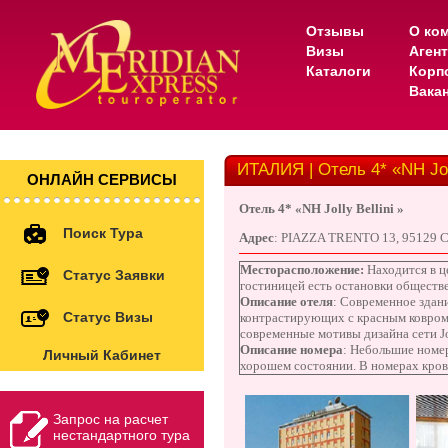
Отзывы
О ко
Визы
Аген
Каталоги
Корп
Вака
ИТАЛИЯ | Отель 4* «NH Joll
ОНЛАЙН СЕРВИСЫ
Отель
4* «
NH Jolly Bellini
»
Поиск Тура
Адрес
:
PIAZZA TRENTO 13, 95129 
Месторасположение:
Находится в ц
Статус Заявки
гостиницей есть остановки обществ
Описание отеля
:
Современное здани
Статус Визы
контрастирующих с красным ковром
современные мотивы дизайна сети Jo
Описание номера
:
Небольшие номер
Личный Кабинет
хорошем состоянии. В номерах крова
Запрос на расчет
нестандартного тура