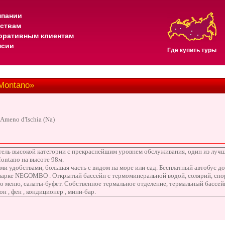
мпании
тствам
оративным клиентам
нсии
Где купить туры
Montano»
 Ameno d'Ischia (Na)
ель высокой категории с прекраснейшим уровнем обслуживания, один из лучш
ontano на высоте 98м.
ми удобствами, большая часть с видом на море или сад. Бесплатный автобус д
парке NEGOMBO . Открытый бассейн с термоминеральной водой, солярий, спорт
 по меню, салаты-буфет. Собственное термальное отделение, термальный бассей
он , фен , кондиционер , мини-бар
.