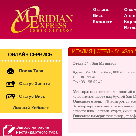
Отзывы
О ко
Визы
Аген
Каталоги
Корп
Вака
ИТАЛИЯ | ОТЕЛЬ 5* «San 
ОНЛАЙН СЕРВИСЫ
Отель
5* «
San Montano
»
Поиск Тура
Адрес
: Via Monte Vico, 80076, Lacco
Tel: 081 99 40 33
Fax: 081 98 02 42
Статус Заявки
Месторасположение:
Роскошный от
Статус Визы
живописном месте над бухтой San M
Описание отеля
:
79 номеров со все
Зарезервирован пляж в термальном 
Личный Кабинет
автостоянка. Завтрак- буфет, ужин-
Описание номера
:
телевизор , телеф
Запрос на расчет
нестандартного тура