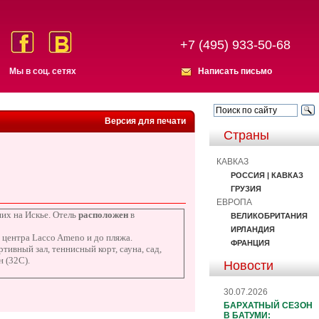
+7 (495) 933-50-68
Мы в соц. сетях
Написать письмо
Версия для печати
Страны
КАВКАЗ
РОССИЯ | КАВКАЗ
ГРУЗИЯ
ЕВРОПА
их на Искье. Отель
расположен
в
ВЕЛИКОБРИТАНИЯ
ИРЛАНДИЯ
о центра Lacco Ameno и до пляжа.
ФРАНЦИЯ
ивный зал, теннисный корт, сауна, сад,
н (32С).
Новости
30.07.2026
БАРХАТНЫЙ СЕЗОН
В БАТУМИ: