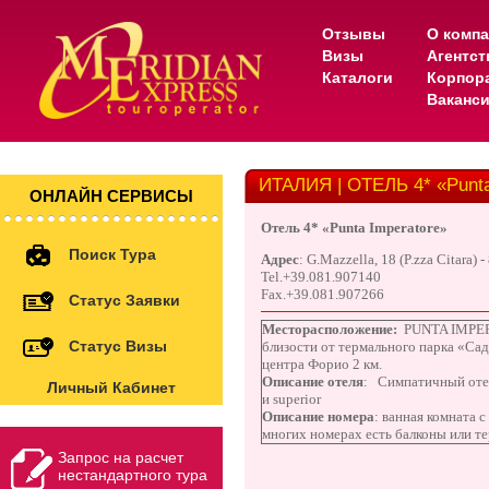
Отзывы
О комп
Визы
Агентс
Каталоги
Корпор
Ваканс
ИТАЛИЯ | ОТЕЛЬ 4* «Punta
ОНЛАЙН СЕРВИСЫ
Отель
4* «
Punta Imperatore
»
Поиск Тура
Адрес
:
G.Mazzella, 18 (P.zza Citara) 
Tel.
+39.081.907140
Fax.
+39.081.907266
Статус Заявки
Месторасположение:
PUNTA IMPERA
Статус Визы
близости от термального парка «Сад
центра Форио 2 км.
Описание отеля
:
Симпатичный отел
Личный Кабинет
и superior
Описание номера
: ванная комната с
многих номерах есть балконы или те
Запрос на расчет
нестандартного тура