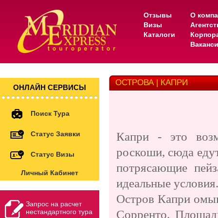
Отзывы
О комп
Визы
Агентс
Каталоги
Корпор
Ваканс
ОСТРОВА | КАПРИ
ОНЛАЙН СЕРВИСЫ
Поиск Тура
Статус Заявки
Капри - это возм
роскоши, сюда едут
Статус Визы
потрясающие пейз
Личный Кабинет
идеальные условия
Остров Капри омыв
Запрос на расчет
нестандартного тура
Сорренто. Площад