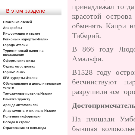
принадлежал тогда
В этом разделе
красотой острова
Описание отелей
обменять Капри н
Авиарейсы
Тиберий.
Информация о стране
Регионы и курорты Италии
Города Италии
В 866 году Людо
Туристический налог на
проживание
Амальфи.
Оформление визы
Отдых на островах
В1528 году остро
Горные лыжи
SPA-курорты Италии
бесчинствуют п
Обслуживание и дополнительные
услуги
разрушили все горо
Таможенные правила Италии
Памятка туристу
Достопримечател
Аренда автомобилей
Апартаменты и виллы в Италии
Полезная информация
На площади Умбе
Погода в стране
бывшая колокольн
Страхование от невыезда