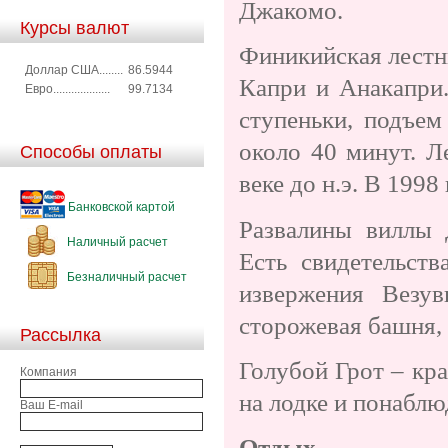
Джакомо.
Курсы валют
Финикийская лестни
Доллар США........
86.5944
Капри и Анакапри.
Евро...................
99.7134
ступеньки, подъем
около 40 минут. Л
Способы оплаты
веке до н.э. В 1998
Банковской картой
Развалины виллы 
Наличный расчет
Есть свидетельств
Безналичный расчет
извержения Везув
сторожевая башня, 
Рассылка
Голубой Грот – кр
Компания
на лодке и понаблю
Ваш E-mail
Отдых