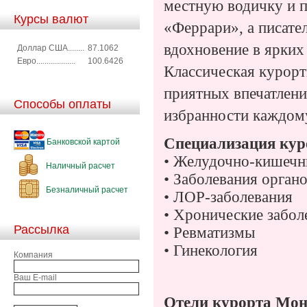
местную водичку и п
Курсы валют
«Феррари», а писате
вдохновение в ярких
Доллар США........
87.1062
Евро...................
100.6426
Классическая курорт
приятных впечатлени
Способы оплаты
избранности каждому
Специализация кур
Банковской картой
• Желудочно-кишечн
Наличный расчет
• Заболевания орган
Безналичный расчет
• ЛОР-заболевания
• Хронические забол
Рассылка
• Ревматизмы
• Гинекология
Компания
Ваш E-mail
Отели курорта Мон