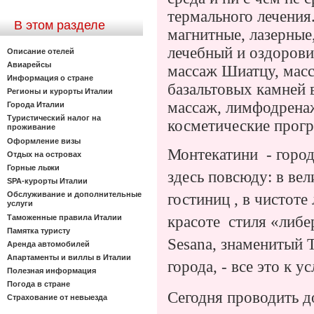
термального лечения.
В этом разделе
магнитные, лазерные
лечебный и оздорови
Описание отелей
Авиарейсы
массаж Шиатцу, масс
Информация о стране
базальтовых камней 
Регионы и курорты Италии
массаж, лимфодренаж
Города Италии
Туристический налог на
косметические прог
проживание
Оформление визы
Монтекатини
- город
Отдых на островах
Горные лыжи
здесь повсюду: в вел
SPA-курорты Италии
Обслуживание и дополнительные
гостиниц , в чистоте
услуги
Таможенные правила Италии
красоте
стиля «либе
Памятка туристу
Sesana
, знаменитый 
Аренда автомобилей
Апартаменты и виллы в Италии
города, - все это к у
Полезная информация
Погода в стране
Сегодня проводить д
Страхование от невыезда