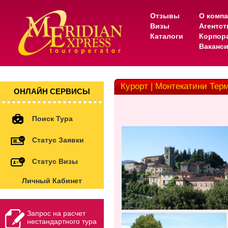
Отзывы
О комп
Визы
Агентс
Каталоги
Корпор
Ваканс
Курорт | Монтекатини Тер
ОНЛАЙН СЕРВИСЫ
Поиск Тура
Статус Заявки
Статус Визы
Личный Кабинет
Запрос на расчет
нестандартного тура