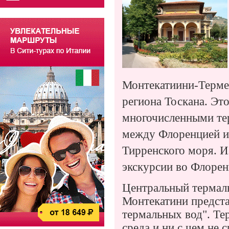
Монтекатиини-Терме
региона Тоскана. Эт
многочисленными те
между Флоренцией и 
Тирренского моря.
И
экскурсии во Флорен
Центральный термал
Монтекатини предста
термальных вод". Те
среда и ни с чем не