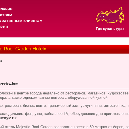
мпании
тствам
оративным клиентам
нсии
Где купить туры
c Roof Garden Hotel»
n»
erview
.
htm
оложен в центре города недалеко от ресторанов, магазинов, художестве
ера, а также однокомнатные номера с оборудованной кухней.
р, ресторан, бизнес-центр, тренажерный зал, услуги няни, автостоянка, 
 холодильник, фен, утюг, кабельное TV, оборудование для приготовлени
ourstyle.ru/
й отель Majestic Roof Garden расположен всего в 50 метрах от баров, р