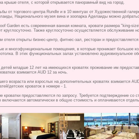
на крыше отеля, с которой открывается панорамный вид на город.
ьбы от торгового центра Rundle и в 10 минтуах от Художественной гале
лаиды, Национального музея вина и зоопарка Аделаиды можно добраться
oof Garden есть современная ванная комната, кровати размера "king-siz
ает круглосуточно. Также круглосуточно осуществляется обслуживание н
ии отеля открыты бизнес-центр, фитнес-зал, ресторан и предоставляется
е и многофункциональные помещения, в которые проникает большое кол
отолка. В этих функциональных залах установлено аудиовизуальное об
 детей младше 12 лет на имеющихся кроватях проживание им предостав
роватках взимается AUD 12 за ночь.
шего возраста или взрослых на дополнительных кроватях взимается AUD
тей/детских кроваток в номере - 1.
е кроватки предоставляются по запросу. Требуется подтверждение со с
е включаются автоматически в общую стоимость и оплачиваются отдель