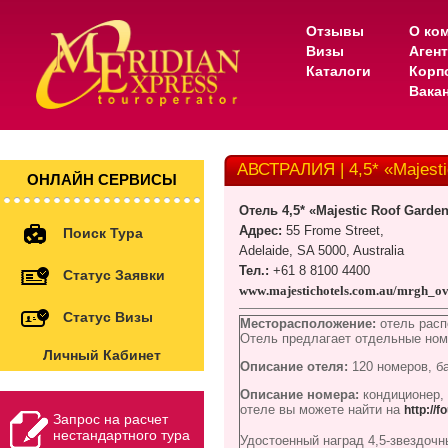
Отзывы
О ко
Визы
Аген
Каталоги
Корп
Вака
АВСТРАЛИЯ | 4,5* «Majesti
ОНЛАЙН СЕРВИСЫ
Отель
4,5* «Majestic Roof Garde
Адрес
:
55
Frome Street
,
Поиск Тура
Adelaide, SA 5000, Australia
Тел.:
+61 8
8100 4400
Статус Заявки
www
.
majestichotels
.
com
.
au
/
mrgh
_
ov
Статус Визы
Месторасположение:
отель расп
Отель предлагает отдельные ном
Личный Кабинет
Описание отеля:
120 номеров, ба
Описание номера:
кондиционер,
отеле вы можете найти на
http://f
Запрос на расчет
нестандартного тура
Удостоенный наград 4,5-звездочны