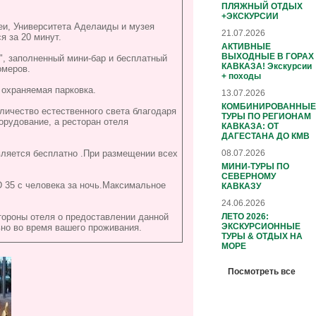
ПЛЯЖНЫЙ ОТДЫХ
+ЭКСКУРСИИ
реи, Университета Аделаиды и музея
21.07.2026
 за 20 минут.
АКТИВНЫЕ
ВЫХОДНЫЕ В ГОРАХ
e", заполненный мини-бар и бесплатный
КАВКАЗА! Экскурсии
омеров.
+ походы
 охраняемая парковка.
13.07.2026
КОМБИНИРОВАННЫЕ
ичество естественного света благодаря
ТУРЫ ПО РЕГИОНАМ
орудование, а ресторан отеля
КАВКАЗА: ОТ
ДАГЕСТАНА ДО КМВ
08.07.2026
ляется бесплатно .При размещении всех
МИНИ-ТУРЫ ПО
СЕВЕРНОМУ
 35 с человека за ночь.Максимальное
КАВКАЗУ
24.06.2026
ЛЕТО 2026:
тороны отеля о предоставлении данной
ЭКСКУРСИОННЫЕ
но во время вашего проживания.
ТУРЫ & ОТДЫХ НА
МОРЕ
Посмотреть все