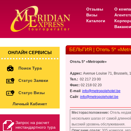
Отзывы
О комп
Визы
Агентс
Каталоги
Корпор
Ваканс
БЕЛЬГИЯ | Отель 5* «Metr
ОНЛАЙН СЕРВИСЫ
Отель 5* «Metropole
»
Поиск Тура
Адрес:
Avenue Louise 71, Brussels, 
Тел.:
02 217 23 00
Статус Заявки
Факс:
02 218 02 20
E-mail
:
info@metropolehotel.be
Статус Визы
Сайт
:
info@metropolehotel.be
Личный Кабинет
Месторасположение:
Отель
недав
нескольких шагах от самой длинной
Запрос на расчет
высокий уровень обслуживания.
нестандартного тура
Описание отеля:
305 номеров,
авт