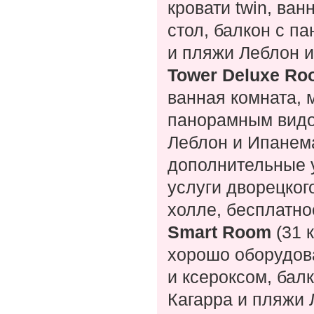
кровати twin, ва
стол, балкон с п
и пляжи Леблон 
Tower Deluxe Ro
ванная комната, 
панорамным видом
Леблон и Ипанема
дополнительные у
услуги дворецког
холле, бесплатно
Smart Room
(31 к
хорошо оборудов
и ксероксом, бал
Кагарра и пляжи 