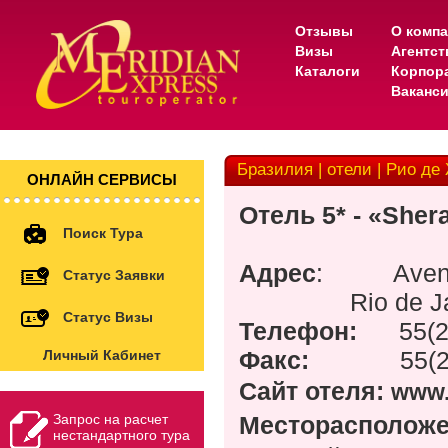
Отзывы
О комп
Визы
Агентс
Каталоги
Корпор
Ваканс
Бразилия | отели | Рио де 
ОНЛАЙН СЕРВИСЫ
Отель
5* -
«
Shera
Поиск Тура
Адрес
:
Aven
Статус Заявки
Rio de J
Статус Визы
Телефон:
55(
Факс:
55(
Личный Кабинет
Сайт отеля:
www.
Запрос на расчет
Месторасположе
нестандартного тура