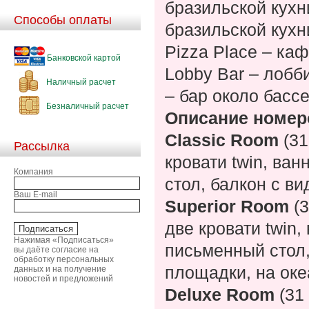
бразильской кухн
Способы оплаты
бразильской кухн
Pizza Place
– каф
Банковской картой
Lobby Bar
– лобб
Наличный расчет
– бар около бассе
Безналичный расчет
Описание номер
Classic Room
(31
Рассылка
кровати twin, ва
Компания
стол, балкон с ви
Ваш E-mail
Superior Room
(3
две кровати twin,
Нажимая «Подписаться»
письменный стол,
вы даёте согласие на
обработку персональных
площадки, на оке
данных и на получение
новостей и предложений
Deluxe Room
(31 