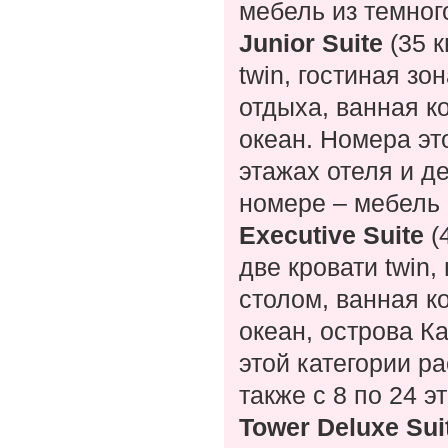
мебель из темног
Junior Suite
(35 к
twin, гостиная з
отдыха, ванная к
океан. Номера эт
этажах отеля и д
номере – мебель 
Executive Suite
(4
две кровати twin
столом, ванная к
океан, острова К
этой категории р
также с 8 по 24 э
Tower Deluxe Sui