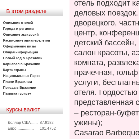
отель подходит ка
В этом разделе
деловых поездок.
дворецкого, частн
Описание отелей
Города и регионы
центр, конференц
Описание экскурсий
детский бассейн,
Расписание авиаперелетов
Оформление визы
салон красоты, аэ
Общая информация
Новый Год в Бразилии
комната, развлек
Карнавал в Бразилии
Карта cтраны
прачечная, гольф
Национальные Парки
услуги, бесплатн
Пляжи Бразилии
Погода в Бразилии
отеля.
Гордостью 
Памятка туристу
представленная 
Курсы валют
– ресторан-буфет
ужины);
Доллар США........
87.9182
Евро...................
101.4752
Casarao Barbeque