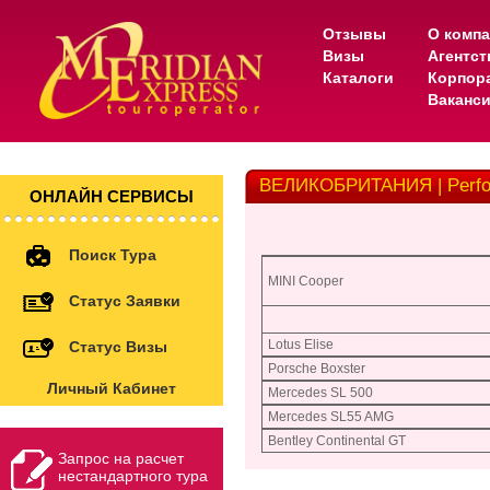
Отзывы
О комп
Визы
Агентс
Каталоги
Корпор
Ваканс
ВЕЛИКОБРИТАНИЯ | Perfom
ОНЛАЙН СЕРВИСЫ
Поиск Тура
MINI Cooper
Статус Заявки
Lotus Elise
Статус Визы
Porsche Boxster
Личный Кабинет
Mercedes SL 500
Mercedes SL55 AMG
Bentley Continental GT
Запрос на расчет
нестандартного тура