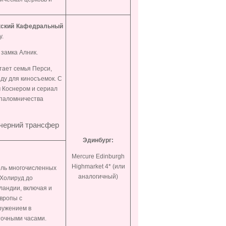
кский Кафедральный
у.
 замка Алник.
тает семья Перси,
нду для киносъемок. С
м Коснером и сериал
 паломничества
ечерний трансфер
Эдинбург:
Mercure Edinburgh
Highmarket 4* (или
доль многочисленных
аналогичный)
 Холируд до
ландии, включая и
Европы с
ружением в
точными часами.