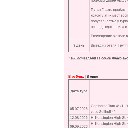
поймала 28899 мышей:
Путь к Глазго пройде
красоту этих мест вос
популярностью у турис
очередь вдохновила в 
Размещение в отеле в 
9 день
Выезд из отеля. Групп
* гид оставляет за собой право в
В рублях
|
В евро
Дата тура
Copthorne Tara 4* / HI Y
05.07.2026
voco Solihull 4*
12.08.2026
HI Kensington High St. 4
HI Kensington High St. 
09.09.2026