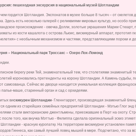
курсия:
пешеходная экскурсия в национальный музей Шотландии
, чем гордится Шотландия. Экспонатов в музее больше 8 тысяч – от скелетов 
а. Здесь есть несколько галерей с реликвиями мировых культур, но особо пр
андское происхождение - овечка Долли, золотые украшения Марии Стюарт, 
хматы из кости кашалота с острова Льюис, вискикурный аппарат, прототип ги
елетия» с необычным механизмом и частями, представляющими пороки и до
курня – Национальный парк Троссакс – Озеро Лох-Ломонд
ндии.
писном берегу реки Тей, знаменательный тем, что столетиями знаменитый тем
толетий короновались претенденты на корону Шотландии. А Камень судьбы, п
от самозванца. Сейчас во дворце находится уникальная коллекция французск
 папье-маше, старинный орган и сад с орхидеями.
итых ви
скикурен Шотландии
- Гленнтаррет, производящая знаменитый блен
тся одним из старейших семейных предприятий Шотландии - Мэтью Глог энд 
елями стали викторианские джентльмены, приезжавшие в Перт на охоту. Ст
 после того, как внучка Мэттью - Филиппа сделала оригинальный эскиз этикет
Шотландии - красную куропатку. На территории вискикурни установлен памят
кордов Гиннеса, как самый лучший ловец мышей в мире. Подсчитано, что за в