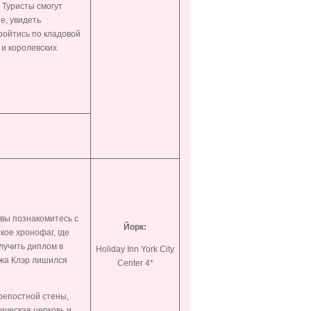
 Туристы смогут
е, увидеть
ройтись по кладовой
 и королевских
 вы познакомитесь с
Йорк:
кое хронофаг, где
лучить диплом в
Holiday Inn York City
джа Клэр лишился
Center 4*
репостной стены,
ическая церковь и