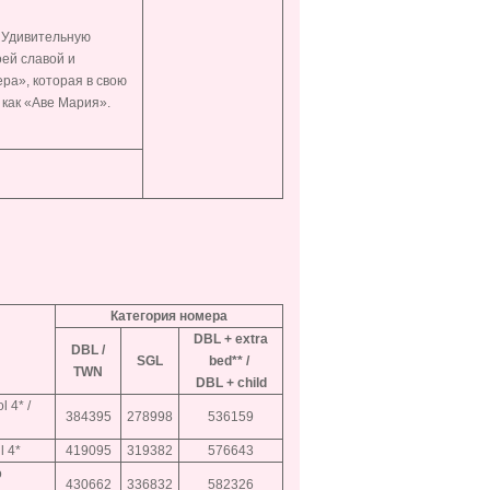
. Удивительную
оей славой и
ра», которая в свою
 как «Аве Мария».
Категория номера
DBL + extra
DBL /
SGL
bed** /
TWN
DBL + child
l 4* /
384395
278998
536159
l 4*
419095
319382
576643
o
430662
336832
582326