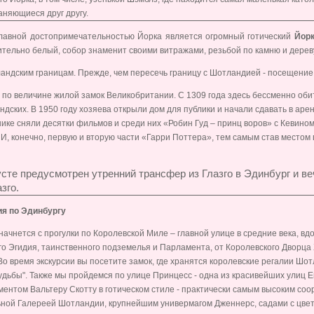
аняющиеся друг другу.
главной достопримечательностью Йорка является огромный готический
Йор
пительно белый, собор знаменит своими витражами, резьбой по камню и дерев
ландским границам. Прежде, чем пересечь границу с Шотландией - посещение
 по величине жилой замок Великобритании. С 1309 года здесь бессменно оби
дских. В 1950 году хозяева открыли дом для публики и начали сдавать в аре
ике сняли десятки фильмов и среди них «Робин Гуд – принц воров» с Кевино
 И, конечно, первую и вторую части «Гарри Поттера», тем самым став местом
усте предусмотрен утренний трансфер из Глазго в Эдинбург и в
зго.
я по Эдинбургу
начнется с прогулки по Королевской Миле – главной улице в средние века, в
го Эгидия, таинственного подземелья и Парламента, от Королевского Дворца
Во время экскурсии вы посетите замок, где хранятся королевские регалии Шот
удьбы". Также мы пройдемся по улице Принцесс - одна из красивейших улиц 
ентом Вальтеру Скотту в готическом стиле - практически самым высоким соо
ной Галереей Шотландии, крупнейшим универмагом Дженнерс, садами с цве