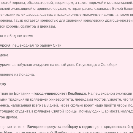
остей короны, обсерваторией, зверинцем, а также тюрьмой и местом казней.
альной экспозицией старинного оружия, которая расположилась в Белой Башн
 - хранителей дворца, одетых в традиционные красочные наряды, а также п
короны. Тауэр остается крепостью для хранения королевских драгоценностей
вой короны, скипетра и державы.
ня свободное время.
курсия:
пешеходная по району Сити
доне.
курсия:
автобусная экскурсия на целый день Стоунхендж и Солсбери
авление из Лондона.
джу
твия по Британии -
город-университет
Кембридж
. На пешеходной экскурсии
ыми традициями колледжей Университета, легендами мостов, узнаете, что та
енса, написанная всего за 8 дней, через сколько ворот надо пройти чтобы по
астоящего студента в колледже Святой Троицы, почему один шар моста колле
гое другое.
ещение в отеле.
Вечерняя прогулка по Йорку с гидом
вдоль средневековой к
о Йорка, в том числе, узенькой Шэмблз, где находится самая маленькая катол