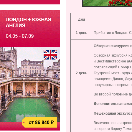
Дни
1 день
Прибытие в Лондон. С
Обзорная экскурсия 
Обзорная экскурсия и
и Вестминстерское аб
потрясающий Собор Св
2 день
Тауэрский мост - чудо
принцесса Диана, Дау
популярные современн
Во второй половине д
Дополнительная экс
Пешеходная экскурси
Величественная креп
северном берегу Темз