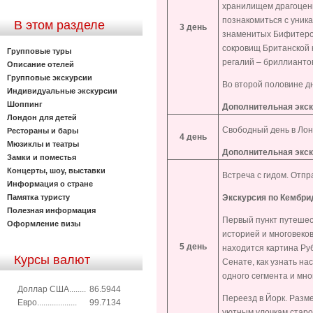
хранилищем драгоценн
познакомиться с уник
В этом разделе
3 день
знаменитых Бифитеров
сокровищ Британской 
Групповые туры
регалий – бриллианто
Описание отелей
Групповые экскурсии
Во второй половине д
Индивидуальные экскурсии
Шоппинг
Дополнительная экс
Лондон для детей
Свободный день в Лон
Рестораны и бары
4 день
Мюзиклы и театры
Дополнительная экс
Замки и поместья
Концерты, шоу, выставки
Встреча с гидом. Отпр
Информация о стране
Памятка туристу
Экскурсия по
Кембри
Полезная информация
Первый пункт путешес
Оформление визы
историей и многовеков
5 день
находится картина Руб
Курсы валют
Сенате, как узнать н
одного сегмента и мно
Доллар США........
86.5944
Переезд в Йорк. Разм
Евро...................
99.7134
уютным улочкам старог