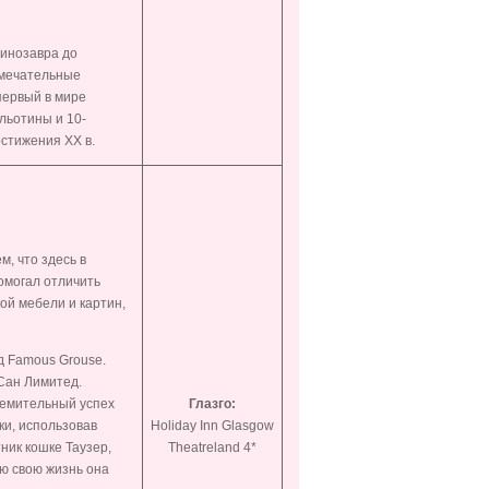
динозавра до
имечательные
первый в мире
льотины и 10-
стижения XX в.
, что здесь в
омогал отличить
ой мебели и картин,
д Famous Grouse.
Сан Лимитед.
ремительный успех
Глазго:
ки, использовав
Holiday Inn Glasgow
ник кошке Таузер,
Theatreland 4*
сю свою жизнь она