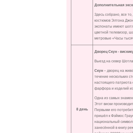
Дополнительная экс
Здесь собрано, все то
костюмов Элтона Джон
экспонаты имеют шотл
цветной телевизор, ша
метровые «Часы тысяч
Дворец Скун - виски
Выезд на север Шотла
Скун
– дворец на живо
течение нескольких с
настоящего патриота 
фарфора и изделий из
Одна из самых знамен
Этот виски производи
8 день
Первыми его потребит
пришёл к Фэймос Граус
национальный символ 
занесённой в книгу ре