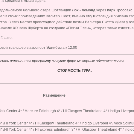
 в среднем 3 мыши в день.
т вдоль самого большого озера Шотландии
Лох - Ломонд
через
парк Троссакс
пел в своих произведениях Вальтер Скотт, именно ему Шотландия обязана св
тов. В этих местах происходило действие поэмы Вальтера Скотта «Дева у озе
начале XIX века Шуберта на создание «Песни Элен», которая также известна
Глазго.
овой трансфер в аэропорт Эдинбурга к 12:00
носить изменения в программу в случае форс-мажорных обстоятельств.
СТОИМОСТЬ ТУРА:
Размещение
ork Center 4* / Mercure Edinburgh 4* / HI Glasgow Theatreland 4* / Indigo Liverpoo
* /HI York Center 4* / HI Glasgow Theatreland 4* / Indigo Liverpool 4*/ voco Solihul
4* /HI York Center 4* / HI Express Edinburgh 3* / HI Glasgow Theatreland 4* / Indig