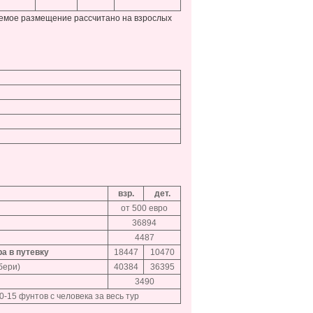
яемое размещение рассчитано на взрослых
взр.
дет.
от 500 евро
36894
4487
а в путевку
18447
10470
бери)
40384
36395
3490
-15 фунтов с человека за весь тур