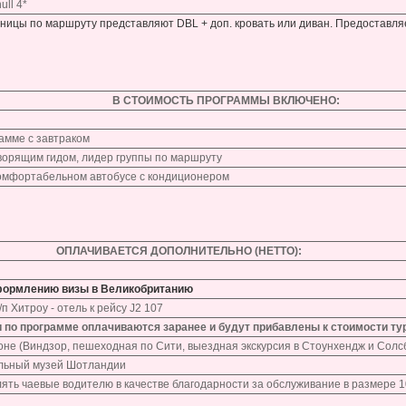
ull 4*
иницы по маршруту представляют DBL + доп. кровать или диван. Предоставл
В СТОИМОСТЬ ПРОГРАММЫ ВКЛЮЧЕНО:
рамме с завтраком
оворящим гидом, лидер группы по маршруту
комфортабельном автобусе с кондиционером
ОПЛАЧИВАЕТСЯ ДОПОЛНИТЕЛЬНО (НЕТТО):
оформлению визы в Великобританию
п Хитроу - отель к рейсу J2 107
и по программе оплачиваются заранее и будут прибавлены к стоимости тур
доне (Виндзор, пешеходная по Сити, выездная экскурсия в Стоунхендж и Солс
альный музей Шотландии
ять чаевые водителю в качестве благодарности за обслуживание в размере 10