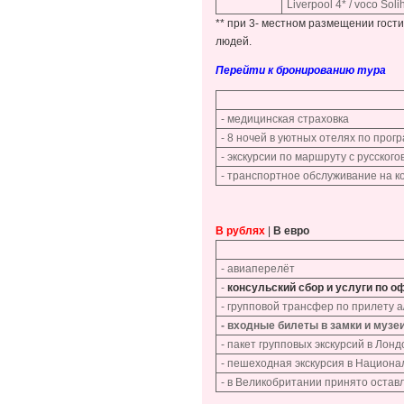
Liverpool 4* / voco Solih
** при 3- местном размещении гост
людей.
Перейти к бронированию тура
- медицинская страховка
- 8 ночей в уютных отелях по прог
- экскурсии по маршруту с русског
- транспортное обслуживание на 
В рублях
|
В евро
- авиаперелёт
-
консульский сбор и услуги по 
- групповой трансфер по прилету а/
- входные билеты в замки и музе
- пакет групповых экскурсий в Лон
- пешеходная экскурсия в Национ
- в Великобритании принято оставл