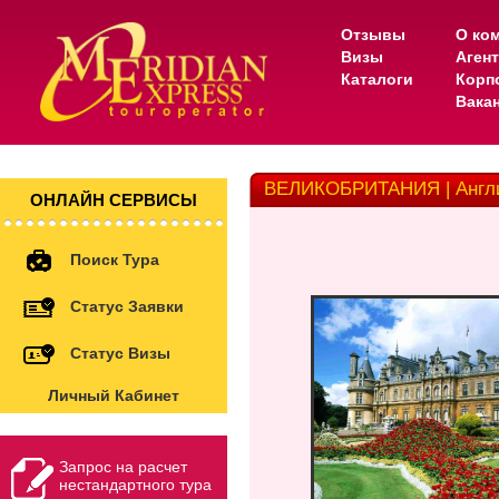
Отзывы
О ко
Визы
Аген
Каталоги
Корп
Вака
ВЕЛИКОБРИТАНИЯ | Англи
ОНЛАЙН СЕРВИСЫ
Поиск Тура
Статус Заявки
Статус Визы
Личный Кабинет
Запрос на расчет
нестандартного тура