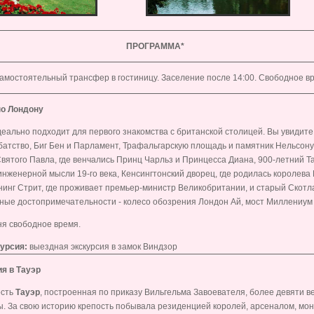
ПРОГРАММА*
амостоятельный трансфер в гостиницу. Заселение после 14:00. Свободное в
по Лондону
деально подходит для первого знакомства с британской столицей. Вы увидите
батство, Биг Бен и Парламент, Трафальгарскую площадь и памятник Нельсону
ятого Павла, где венчались Принц Чарльз и Принцесса Диана, 900-летний Та
 инженерной мысли 19-го века, Кенсингтонский дворец, где родилась королева
нинг Стрит, где проживает премьер-министр Великобритании, и старый Скотла
ые достопримечательности - колесо обозрения Лондон Ай, мост Миллениум
ня свободное время.
курсия:
выездная экскурсия в замок Виндзор
я в Тауэр
ость
Тауэр
, построенная по приказу Вильгельма Завоевателя, более девяти ве
ы. За свою историю крепость побывала резиденцией королей, арсеналом, мо