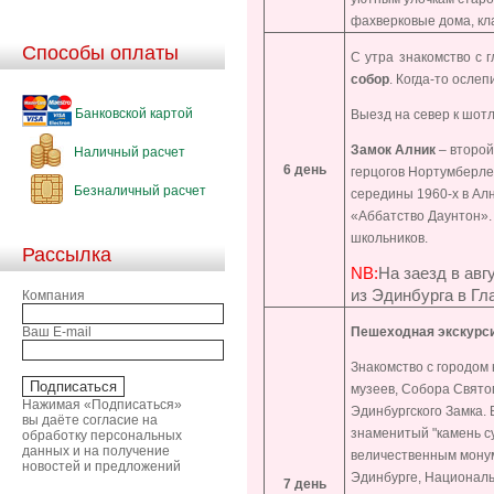
фахверковые дома, кл
Способы оплаты
С утра знакомство с 
собор
. Когда-то осле
Банковской картой
Выезд на север к шот
Замок Алник
– второй
Наличный расчет
6 день
герцогов Нортумберлен
Безналичный расчет
середины 1960-х в Алн
«Аббатство Даунтон».
школьников.
Рассылка
NB
:
На заезд в авг
из Эдинбурга в Гла
Компания
Ваш E-mail
Пешеходная экскурси
Знакомство с городом 
музеев, Собора Свято
Нажимая «Подписаться»
Эдинбургского Замка. 
вы даёте согласие на
знаменитый "камень с
обработку персональных
данных и на получение
величественным монум
новостей и предложений
Эдинбурге, Националь
7 день