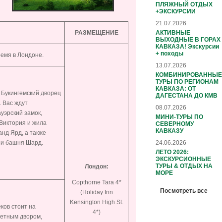
ПЛЯЖНЫЙ ОТДЫХ
+ЭКСКУРСИИ
21.07.2026
АКТИВНЫЕ
РАЗМЕЩЕНИЕ
ВЫХОДНЫЕ В ГОРАХ
КАВКАЗА! Экскурсии
+ походы
ремя в Лондоне.
13.07.2026
КОМБИНИРОВАННЫЕ
ТУРЫ ПО РЕГИОНАМ
КАВКАЗА: ОТ
 Букингемский дворец
ДАГЕСТАНА ДО КМВ
. Вас ждут
08.07.2026
уэрский замок,
МИНИ-ТУРЫ ПО
 Виктория и жила
СЕВЕРНОМУ
КАВКАЗУ
нд Ярд, а также
24.06.2026
 и башня Шард.
ЛЕТО 2026:
ЭКСКУРСИОННЫЕ
ТУРЫ & ОТДЫХ НА
Лондон:
МОРЕ
Copthorne Tara 4*
Посмотреть все
(Holiday Inn
Kensington High St.
ков стоит на
4*)
нетным двором,