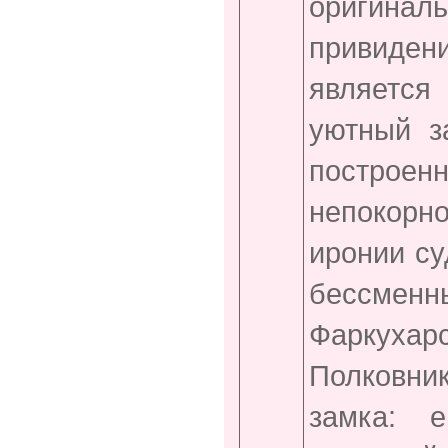
оригинал
привиде
являетс
уютный 
построен
непокорн
иронии су
бессмен
Фаркуха
Полковни
замка: 