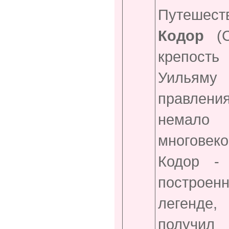
Путешес
Кодор
(
крепость
Уильяму
правления
немало 
многовеко
Кодор -
построен
легенде
получил 