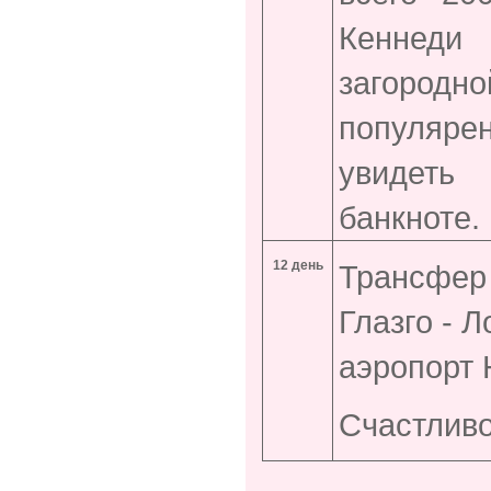
Кеннеди
загород
популяре
увидеть
банкноте.
12 день
Трансфер 
Глазго - 
аэропорт
Счастливо