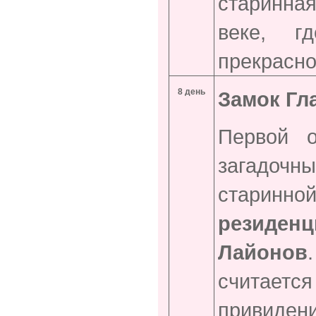
старинна
веке, г
прекрасно
8 день
Замок Гл
Первой о
загадоч
старинно
резиденц
Лайонов
считае
привиден