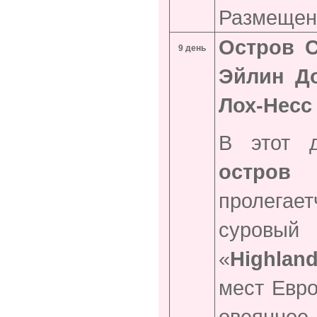
Размещени
Остров С
9 день
Эйлин До
Лох-Несс
В этот 
остров 
пролегает
суровый
«
Highlan
мест Евр
овеянное