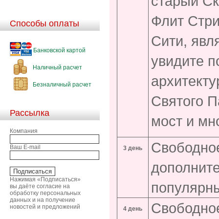
старый Ск
Флит Стри
Способы оплаты
Сити, явл
Банковской картой
увидите п
Наличный расчет
архитекту
Безналичный расчет
Святого П
Рассылка
мост и мн
Компания
Свободное
Ваш E-mail
3 день
дополните
Нажимая «Подписаться»
популярны
вы даёте согласие на
обработку персональных
данных и на получение
Свободное
новостей и предложений
4 день