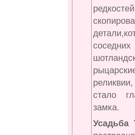
редкост
скопиров
детали,
к
соседн
шотландск
рыцарск
реликвии,
стало г
замка.
Усадьба 