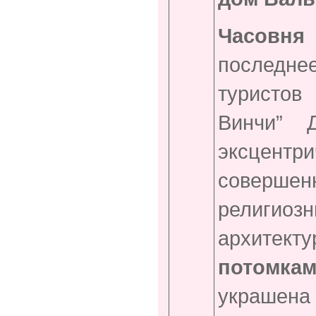
Часовня
последнее
туристо
Винчи” 
эксцент
совершен
религио
архитек
потомка
украшена