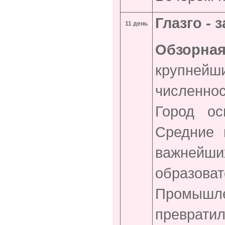
Глазго - 
11 день
Обзорная
крупнейш
численнос
Город ос
Средние 
важне
образов
Промышл
преврати