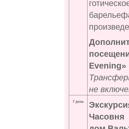
готическ
барелье
произведе
Дополни
посещен
Evening
»
Трансфер
не включе
7 день
Экскур
Часовня
дом Валь