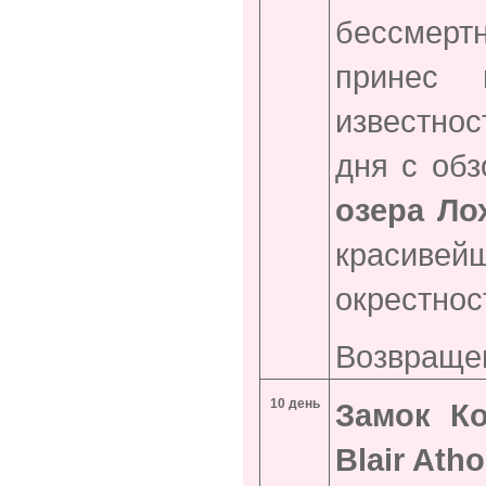
бессмерт
принес 
известно
дня с обз
озера Ло
красиве
окрестнос
Возвращен
10 день
Замок Ко
Blair
Atho