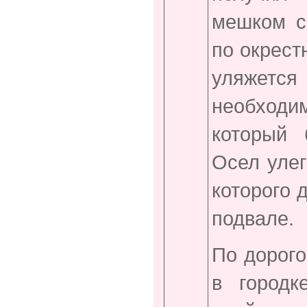
мешком с 
по окрест
уляжетс
необходи
который 
Осел улег
которого 
подвале.
По дорого
в город