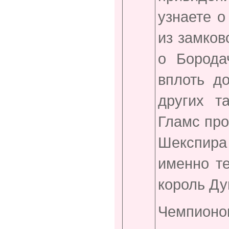
узнаете о
из замков
о Борода
вплоть д
других т
Гламс про
Шекспира 
именно т
король Ду
Чемпион