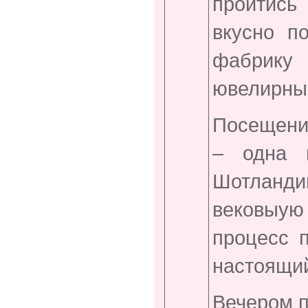
пройтись
вкусно п
фабрику
ювелирных
Посещен
– одна и
Шотланд
вековыую
процесс п
настоящий
Вечером п