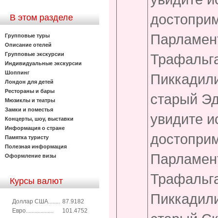
достоприм
В этом разделе
Парламент
Групповые туры
Описание отелей
Групповые экскурсии
Трафальг
Индивидуальные экскурсии
Шоппинг
Пиккадили
Лондон для детей
Рестораны и бары
старый Эд
Мюзиклы и театры
Замки и поместья
увидите и
Концерты, шоу, выставки
Информация о стране
достоприм
Памятка туристу
Полезная информация
Парламент
Оформление визы
Трафальг
Курсы валют
Пиккадили
Доллар США........
87.9182
Евро...................
101.4752