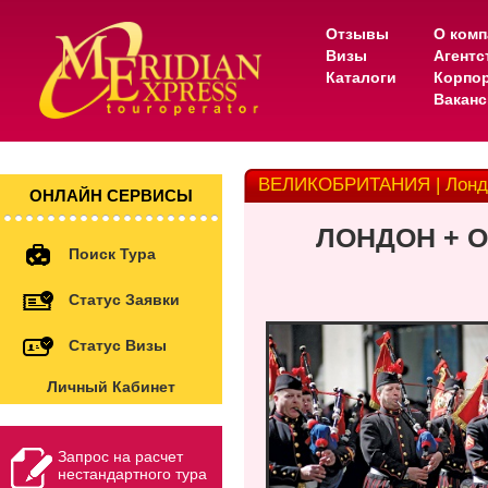
Отзывы
О комп
Визы
Агентс
Каталоги
Корпо
Вакан
ВЕЛИКОБРИТАНИЯ | Лондо
ОНЛАЙН СЕРВИСЫ
ЛОНДОН + О
Поиск Тура
Статус Заявки
Статус Визы
Личный Кабинет
Запрос на расчет
нестандартного тура