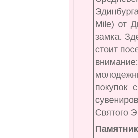
Эдинбур
Mile) от 
замка. Зд
стоит пос
вниман
молодежны
покупок 
сувениро
Святого Э
Памятник