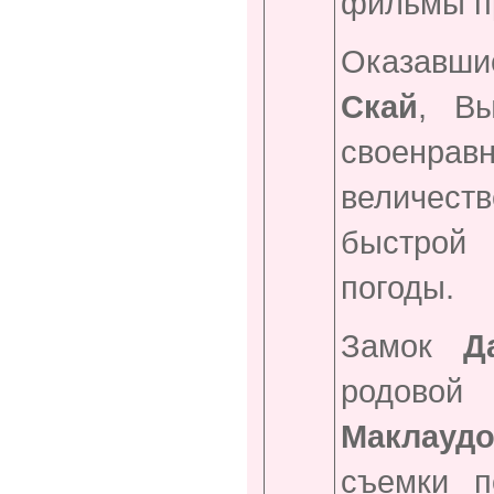
фильмы п
Оказавш
Скай
, Вы
своенра
величес
быстрой
погоды.
Замок
Д
родовой
Маклаудо
съемки п