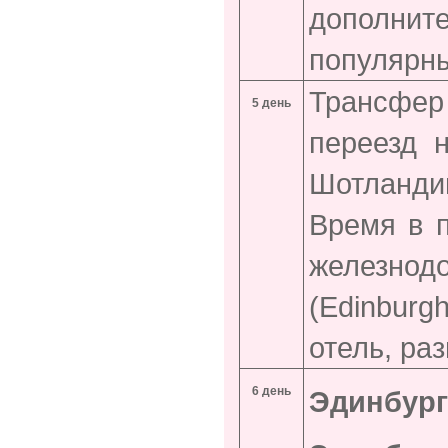
дополните
популярны
Трансфер
5 день
переезд 
Шотландии
Время в п
железно
(Edinburg
отель, ра
6 день
Эдинбург