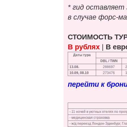
* гид оставляет 
в случае форс-м
СТОИМОСТЬ ТУР
В рублях
|
В евр
Даты тура
DBL / TWN
13.08.
288697
10.09, 08.10
273476
перейти к брон
- 11 ночей в уютных отелях по про
- медицинская страховка
- ж/д переезд Лондон-Эдинбург, Гла