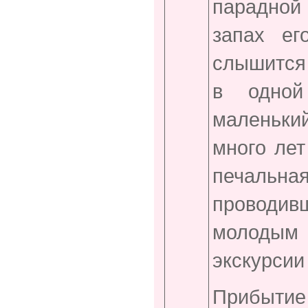
парадной 
запах ег
слышится
в одной
маленький
много лет
печальн
проводив
молодым
экскурсии
Прибыти