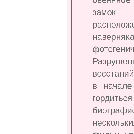
замок
располо
наверн
фотоген
Разруше
восстаний
в начале
гордитьс
биограф
нескольк