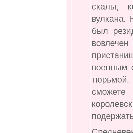
скалы, к
вулкана. 
был рези
вовлечен 
пристан
военным 
тюрьмой. 
сможет
королевск
подержать
Средневе