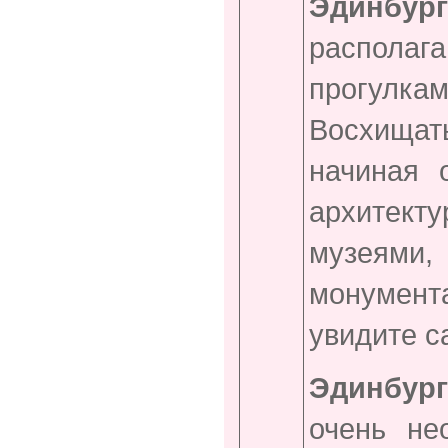
Эдин
распола
прогулк
Восхищать
начиная 
архитект
музеями
монумен
увидите с
Эдинбур
очень н