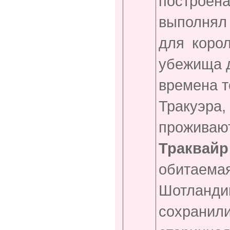
построен
выполнял
для коро
убежища д
времена т
Тракуэра
прожива
Траквайр
обитаемая
Шотланд
сохрани