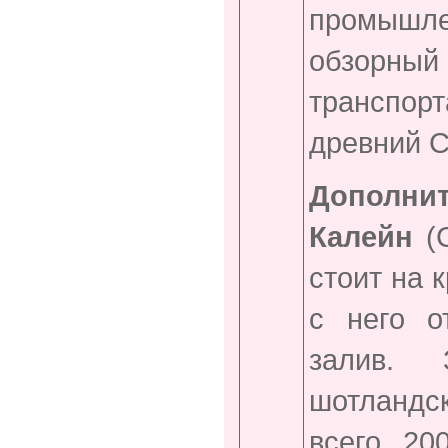
промышл
обзорный
транспор
древний С
Дополни
Калейн
(
стоит на 
с него о
залив.
шотландс
всего 20