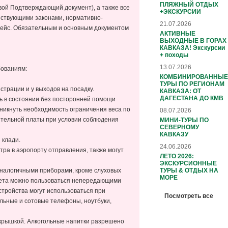
ПЛЯЖНЫЙ ОТДЫХ
вой Подтверждающий документ), а также все
+ЭКСКУРСИИ
йствующими законами, нормативно-
21.07.2026
 рейс. Обязательным и основным документом
АКТИВНЫЕ
ВЫХОДНЫЕ В ГОРАХ
КАВКАЗА! Экскурсии
+ походы
13.07.2026
бованиям:
КОМБИНИРОВАННЫЕ
ТУРЫ ПО РЕГИОНАМ
страции и у выходов на посадку.
КАВКАЗА: ОТ
ДАГЕСТАНА ДО КМВ
ыть в состоянии без посторонней помощи
зникнуть необходимость ограничения веса по
08.07.2026
нительной платы при условии соблюдения
МИНИ-ТУРЫ ПО
СЕВЕРНОМУ
КАВКАЗУ
 клади.
24.06.2026
тра в аэропорту отправления, также могут
ЛЕТО 2026:
ЭКСКУРСИОННЫЕ
ТУРЫ & ОТДЫХ НА
налогичными приборами, кроме слуховых
МОРЕ
лета можно пользоваться непередающими
тройства могут использоваться при
Посмотреть все
льные и сотовые телефоны, ноутбуки,
с крышкой. Алкогольные напитки разрешено