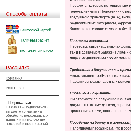
Предметы, которые потенциально м
перечисленным в Положениях о пер
Способы оплаты
воздушного транспорта (IATA), вкл
радиоактивные материалы, коррозио
багаже или в салоне самолета без
Банковской картой
Наличный расчет
Перевозка животных
Перевозка животных, включая домаш
Безналичный расчет
так и в сдаваемом багаже) в любых
лица с медицинскими проблемами и
Рассылка
Требования к документам и проч
Авиакомпания требует от всех пасс
Компания
Пассажиры международных рейсов (
Ваш E-mail
Проездные документы
Вы отвечаете за получение и обяза
документы на въезд/выезд, справки
Нажимая «Подписаться»
правовыми актами, постановлениями
вы даёте согласие на
обработку персональных
данных и на получение
Поведение на борту и в аэропорту
новостей и предложений
Напоминаем пассажирам, что в соот