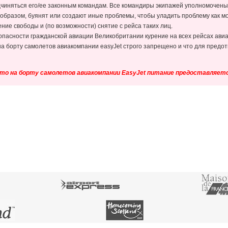
дчиняться его/ее законным командам. Все командиры экипажей уполномочен
бразом, буянят или создают иные проблемы, чтобы уладить проблему как мо
ние свободы и (по возможности) снятие с рейса таких лиц.
зопасности гражданской авиации Великобритании курение на всех рейсах ав
на борту самолетов авиакомпании easyJet строго запрещено и что для пред
то на борту самолетов авиакомпании EasyJet питание предоставляетс