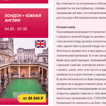
Вы отвечаете за получение и обяза
документы на въезд/выезд, справки
правовыми актами, постановлениями
для въезда в Великобританию явля
Ручная кладь
Пассажирам разрешается провози
• габариты ручной клади не должны 
• вся ручная кладь должна полность
• вес одного места ручной клади не
безопасно разместить и вытащить р
техническим причинам. В этом случ
Вами всех действующих требований
• женские сумочки, портфели и/или 
• пальто, шаль, зонт или трость и 
провозиться в дополнение к одному
В целях безопасности Вам запреща
аппаратов и кардиостимуляторов, 
приборами или передающими устрой
открытых дверях самолета. Они вк
кассетные проигрыватели, CD/DVD/
Разрешается приносить на борт гор