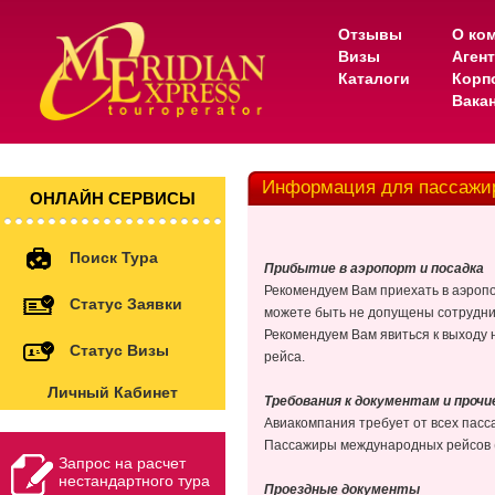
Отзывы
О ко
Визы
Аген
Каталоги
Корп
Вака
Информация для пассажир
ОНЛАЙН СЕРВИСЫ
Поиск Тура
Прибытие в аэропорт и посадка
Рекомендуем Вам приехать в аэропо
Статус Заявки
можете быть не допущены сотрудни
Рекомендуем Вам явиться к выходу 
Статус Визы
рейса.
Личный Кабинет
Требования к документам и проч
Авиакомпания требует от всех пасс
Пассажиры международных рейсов (
Запрос на расчет
нестандартного тура
Проездные документы