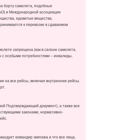
на борту самолета, подобные
CAO) и Международной ассоциации
ещества, ядовитые вещества,
принимаются к перевозке в сдаваемом
олете запрещена (как в салоне самолета,
ры с особыми потребностями – инвалиды,
и на все рейсы, включая внутренние рейсы.
рт.
вой Подтверждающий документ), а также все
йствующими законами, нормативно-
ейс.
андует командир экипажа и что все лица,