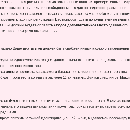
ете разрешается распивать только алкогольные напитки, приобретенные в ба
лета возможен при наличии свободного места для ее надежного размещения.
кладь из салона самолета в грузовой отсек даже в случае соблюдения выше
 ручной клади при регистрации Вас попросят сдать дополнительные и/или с
ета. Вы должны будете оплатить
каждое дополнительное место
сдаваемого б
етствии с тарифами авиакомпании.
указано Ваше имя, или он должен быть снабжен иными надежно закреплен
редмета сдаваемого багажа (т.е. длина + ширина + высота) не должны превыш
е спортивного инвентаря.
овоз
одного предмета сдаваемого багажа
, вес которого не должен превышать
будет произвести доплату в размере 11 английских фунтов стерлингов. Макс
ко он будет готов к выдаче в пунктах назначения или остановок. В случае не
а начала его выдачи авиакомпания может распорядиться им по своему усмотр
еред Вами.
о предъявитель багажной идентификационной бирки, выдаваемой пассажиру п