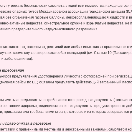
огут угрожать безопасности самолета, людей или имущества, находящегося 
евозке опасных грузов Международной ассоциации гражданской авиации (I
ючая без ограничения газовые баллоны, легковоспламеняющиеся жидкости и в
нно-активные вещества, огнестрельное оружие и взрывчатые вещества, не 
 Нашего предварительного недвусмысленного разрешения.
них животных, насекомых, рептилий или любых иных живых организмов в сам
 случаях, кроме случаев перевозки собак-поводырей (см. Статью 10 (Пассажи
ли заболеваниями).
ие требования
ажиров предъявления удостоверения личности с фотографией при регистраци
включая рейсы по ЕС) обязаны предъявить действующий заграничный паспо
ны иметь и предъявлять по требованию все проездные документы (включая с
 о состоянии здоровья, медицинские и иные документы, предусмотренные де
, приказами или требованиями стран, в которые и из которых совершается р
 и право отказа в перевозке
ветствии с применимыми местными и иностранными законами, самолетом ком