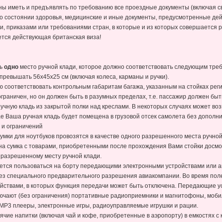
ны иметь и предъявлять по требованию все проездные документы (включая с
 о состоянии здоровья, медицинские и иные документы, предусмотренные де
, приказами или требованиями стран, в которые и из которых совершается
ется действующая британская виза!
ть
одно
место ручной клади, которое должно соответствовать следующим тре
превышать 56x45x25 см (включая колеса, карманы и ручки).
ю соответствовать контрольным габаритам багажа, указанным на стойках реги
 ограничен, но он должен быть в разумных пределах, т.е. пассажир должен б
учную кладь из закрытой полки над креслами. В некоторых случаях может во
ае Ваша ручная кладь будет помещена в грузовой отсек самолета без допол
 и ограничений
сумки для ноутбуков провозятся в качестве одного разрешенного места ручной
одна сумка с товарами, приобретенными после прохождения Вами стойки досмо
 разрешенному месту ручной клади.
ется пользоваться на борту передающими электронными устройствами или а
без специального предварительного разрешения авиакомпании. Во время по
ствами, в которых функция передачи может быть отключена. Передающие ус
лючают (без ограничения) портативные радиоприемники и магнитофоны, моби
MP3 плееры, электронные игры, радиоуправляемые игрушки и рации.
ячие напитки (включая чай и кофе, приобретенные в аэропорту) в емкостях 