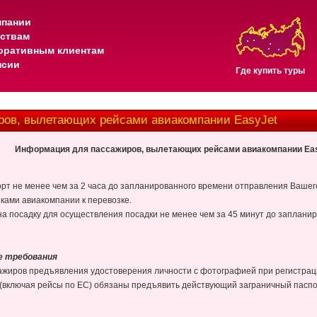
мпании
тствам
оративным клиентам
нсии
Где купить туры
ов, вылетающих рейсами авиакомпании EasyJet
Информация для пассажиров, вылетающих рейсами авиакомпании
Ea
рт не менее чем за 2 часа до запланированного времени отправления Вашего
ками авиакомпании к перевозке.
на посадку для осуществления посадки не менее чем за 45 минут до заплан
ие требования
ажиров предъявления удостоверения личности с фотографией при регистраци
включая рейсы по ЕС) обязаны предъявить действующий заграничный паспо