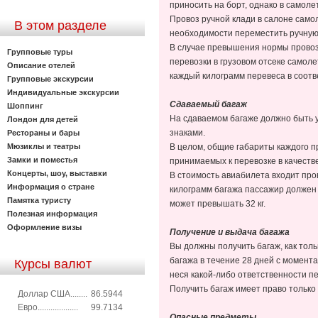
приносить на борт, однако в самол
Провоз ручной клади в салоне само
В этом разделе
необходимости переместить ручную 
В случае превышения нормы провоза
Групповые туры
перевозки в грузовом отсеке самол
Описание отелей
каждый килограмм перевеса в соотв
Групповые экскурсии
Индивидуальные экскурсии
Сдаваемый багаж
Шоппинг
На сдаваемом багаже должно быть 
Лондон для детей
знаками.
Рестораны и бары
Мюзиклы и театры
В целом, общие габариты каждого п
Замки и поместья
принимаемых к перевозке в качеств
Концерты, шоу, выставки
В стоимость авиабилета входит пр
Информация о стране
килограмм багажа пассажир должен 
Памятка туристу
может превышать 32 кг.
Полезная информация
Оформление визы
Получение и выдача багажа
Вы должны получить багаж, как толь
багажа в течение 28 дней с момент
Курсы валют
неся какой-либо ответственности п
Получить багаж имеет право тольк
Доллар США........
86.5944
Евро...................
99.7134
Опасные предметы