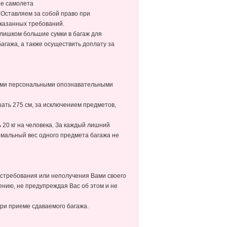
ре самолета
 Оставляем за собой право при
указанных требований.
лишком большие сумки в багаж для
агажа, а также осуществить доплату за
ными персональными опознавательными
ать 275 см, за исключением предметов,
 20 кг на человека. За каждый лишний
имальный вес одного предмета багажа не
востребования или неполучения Вами своего
ению, не предупреждая Вас об этом и не
ри приеме сдаваемого багажа.